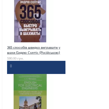
365 способів швидко вигравати у
шахи Ендрю Солтіс (Російською)
580.00 грн.