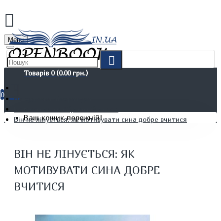
Menu
Товарів 0 (0.00 грн.)
0
Не художня література
Батькам та майбутнім батькам
Ваш кошик порожній!
Він не лінується: як мотивувати сина добре вчитися
ВІН НЕ ЛІНУЄТЬСЯ: ЯК
МОТИВУВАТИ СИНА ДОБРЕ
ВЧИТИСЯ