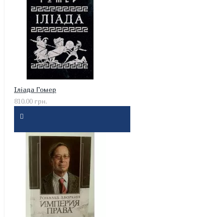
Іліада Гомер
810.00 грн.