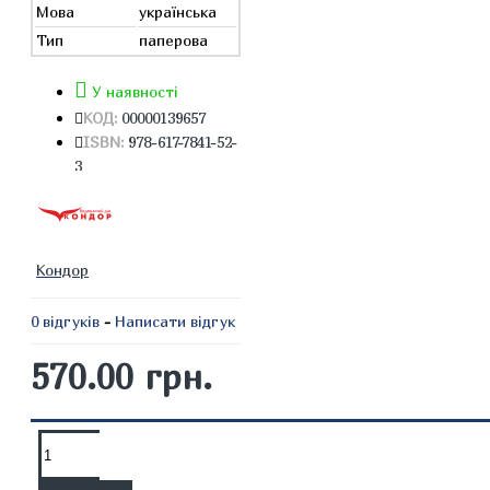
Мова
українська
Тип
паперова
У наявності
КОД:
00000139657
ISBN:
978-617-7841-52-
3
Кондор
0 відгуків
-
Написати відгук
570.00 грн.
ОПИС
ВІДГУКИ