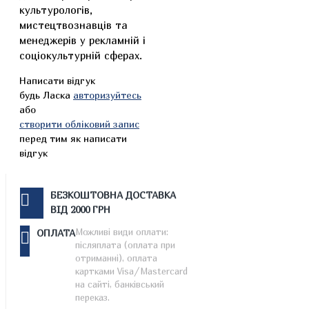
культурологів,
мистецтвознавців та
менеджерів у рекламній і
соціокультурній сферах.
Написати відгук
будь Ласка
авторизуйтесь
або
створити обліковий запис
перед тим як написати
відгук
БЕЗКОШТОВНА ДОСТАВКА
ВІД 2000 ГРН
Можливі види оплати:
ОПЛАТА
післяплата (оплата при
отриманні), оплата
картками Visa/Mastercard
на сайті, банківський
переказ.