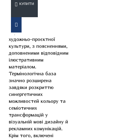
КУПИТИ
Глосарій охоплює основні
терміни та поняття
художньо-проєктної
культури, з поясненнями,
доповненими відповідним
ілюстративним
матеріалом.
Термінологічна база
значно розширена
завдяки розкриттю
синергетичних
можливостей кольору та
семіотичних
трансформацій у
візуальній мові дизайну й
рекламних комунікацій.
Крім того, включені