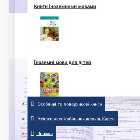
Здоров'я та краса
Книги іноземними мовами
Батькам та майбутнім батькам
Домашні тварини. Акваріум
Історія
Іноземні мови для дітей
Особливі та подарункові книги
Релігія
Словники та розмовники
Атласи автомобільних шляхів. Карти
Знижки