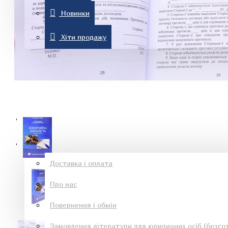
Новинки
Комп'ютерна література
Хіти продажу
Знижки
Новинки
Рон Хаббард
Хіти продажу
Інформація
Доставка і оплата
Про нас
Езотеричні книги
Повернення і обмін
Замовлення літератури для юридичних осіб (безгот