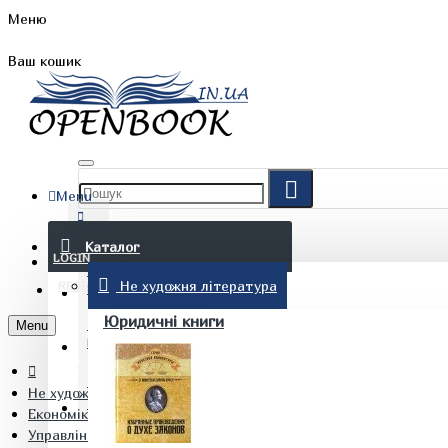
Меню
Ваш кошик
Menu
FAQ
Каталог
LOGIN
Не художня література
REGISTER
БЛОГ
Юридичні книги
Menu
КОНТАКТИ
Не художня література
(097) 015 28 90
Економіка. Фінанси. Реклама
Управління. Менеджмент