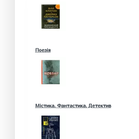
Військові книги
Поезія
Математика. Природничі та інші науки
Містика. Фантастика. Детектив
Біологія
Географія. Геологія