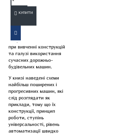
ОПИС
ВІДГУКИ
КУПИТИ
Посібник допоможе
набути необхідні знання
при вивченні конструкцій
та галузі використання
сучасних дорожньо-
будівельних машин.
У книзі наведені схеми
найбільш поширених і
прогресивних машин, які
слід розглядати як
приклади, тому що їх
конструкції, принцип
роботи, ступінь
універсальності, рівень
автоматизації швидко