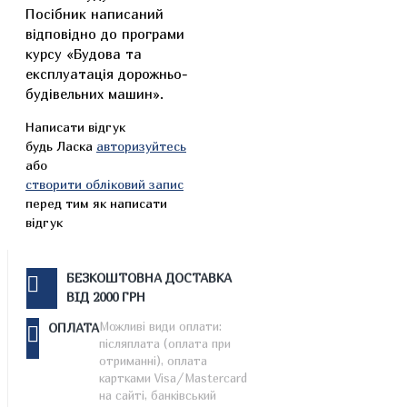
Посібник написаний
відповідно до програми
курсу «Будова та
експлуатація дорожньо-
будівельних машин».
Написати відгук
будь Ласка
авторизуйтесь
або
створити обліковий запис
перед тим як написати
відгук
БЕЗКОШТОВНА ДОСТАВКА
ВІД 2000 ГРН
Можливі види оплати:
ОПЛАТА
післяплата (оплата при
отриманні), оплата
картками Visa/Mastercard
на сайті, банківський