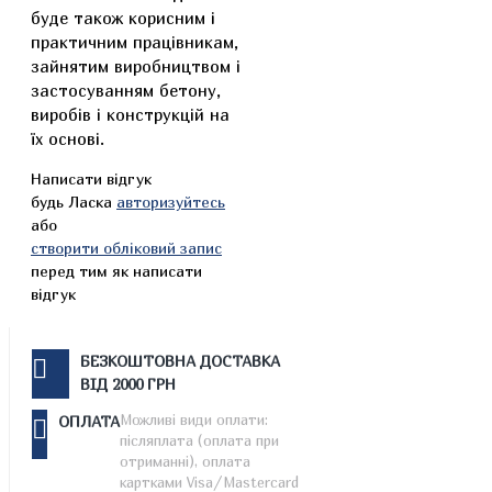
буде також корисним і
практичним працівникам,
зайнятим виробництвом і
застосуванням бетону,
виробів і конструкцій на
їх основі.
Написати відгук
будь Ласка
авторизуйтесь
або
створити обліковий запис
перед тим як написати
відгук
БЕЗКОШТОВНА ДОСТАВКА
ВІД 2000 ГРН
Можливі види оплати:
ОПЛАТА
післяплата (оплата при
отриманні), оплата
картками Visa/Mastercard