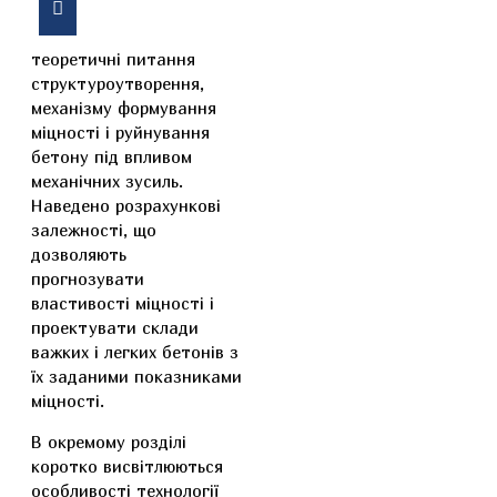
В даному посібнику
висвітлено основні
теоретичні питання
структуроутворення,
механізму формування
міцності і руйнування
бетону під впливом
механічних зусиль.
Наведено розрахункові
залежності, що
дозволяють
прогнозувати
властивості міцності і
проектувати склади
важких і легких бетонів з
їх заданими показниками
міцності.
В окремому розділі
коротко висвітлюються
особливості технології