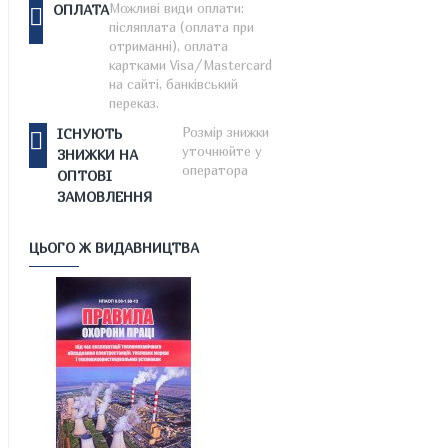
Можливі види оплати:
ОПЛАТА
післяплата (оплата при
отриманні), оплата
картками Visa/Mastercard
на сайті, банківський
переказ.
Розмір знижки
ІСНУЮТЬ
уточнюйте у
ЗНИЖКИ НА
оператора
ОПТОВІ
ЗАМОВЛЕННЯ
ЦЬОГО Ж ВИДАВНИЦТВА