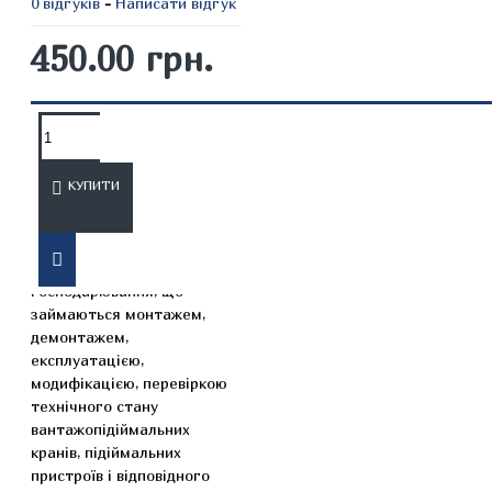
0 відгуків
-
Написати відгук
450.00 грн.
ОПИС
ВІДГУКИ
КУПИТИ
Ці Правила поширюються
на суб’єктів
господарювання, що
займаються монтажем,
демонтажем,
експлуатацією,
модифікацією, перевіркою
технічного стану
вантажопідіймальних
кранів, підіймальних
пристроїв і відповідного