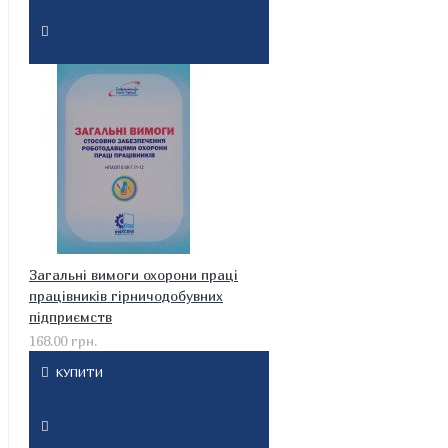
Загальні вимоги охорони праці
працівників гірничодобувних
підприємств
168.00 грн.
КУПИТИ