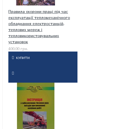
Правила охорони праці під час
експлуатації тепломеханічного
обладнання електростанцій,
теплових мереж і
тепловикористовувальних
установок
400.00 грн.
КУПИТИ