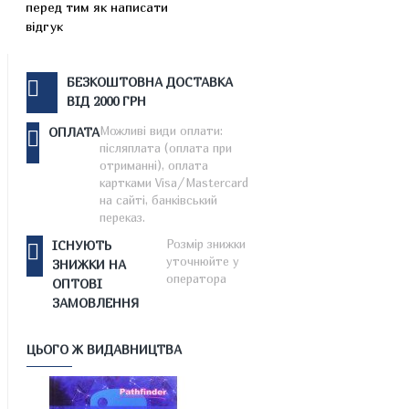
перед тим як написати
відгук
БЕЗКОШТОВНА ДОСТАВКА
ВІД 2000 ГРН
Можливі види оплати:
ОПЛАТА
післяплата (оплата при
отриманні), оплата
картками Visa/Mastercard
на сайті, банківський
переказ.
Розмір знижки
ІСНУЮТЬ
уточнюйте у
ЗНИЖКИ НА
оператора
ОПТОВІ
ЗАМОВЛЕННЯ
ЦЬОГО Ж ВИДАВНИЦТВА