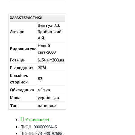
ХАРАКТЕРИСТИКИ
Вантух З.З,
Автори
Здобицький
А.Я.
Новий
Видавництво
світ-2000
Розміри
145мм*200мм
Рік видання
2024
Кількість
82
сторінок
Обкладинка
м`яка
Мова
українська
Тип
паперова
У наявності
КОД:
00000096446
ISBN:
978-966-97585-