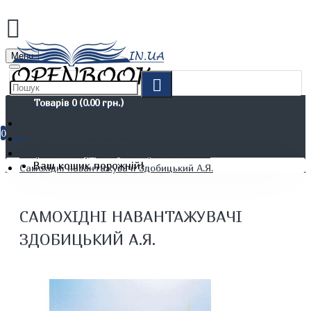
Menu
Товарів 0 (0.00 грн.)
0
Не художня література
Енергетика. Будівництво. Промисловість
Ваш кошик порожній!
Самохідні навантажувачі Здобицький А.Я.
САМОХІДНІ НАВАНТАЖУВАЧІ
ЗДОБИЦЬКИЙ А.Я.