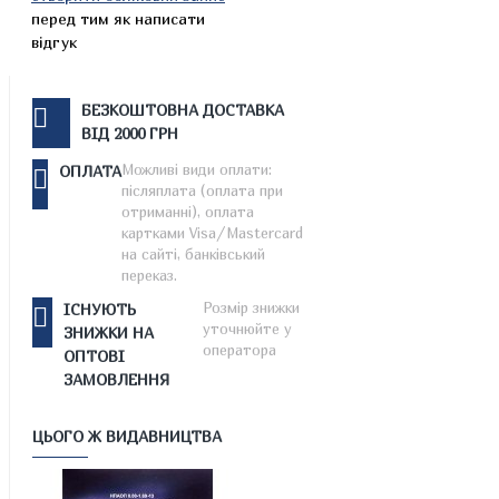
перед тим як написати
відгук
БЕЗКОШТОВНА ДОСТАВКА
ВІД 2000 ГРН
Можливі види оплати:
ОПЛАТА
післяплата (оплата при
отриманні), оплата
картками Visa/Mastercard
на сайті, банківський
переказ.
Розмір знижки
ІСНУЮТЬ
уточнюйте у
ЗНИЖКИ НА
оператора
ОПТОВІ
ЗАМОВЛЕННЯ
ЦЬОГО Ж ВИДАВНИЦТВА