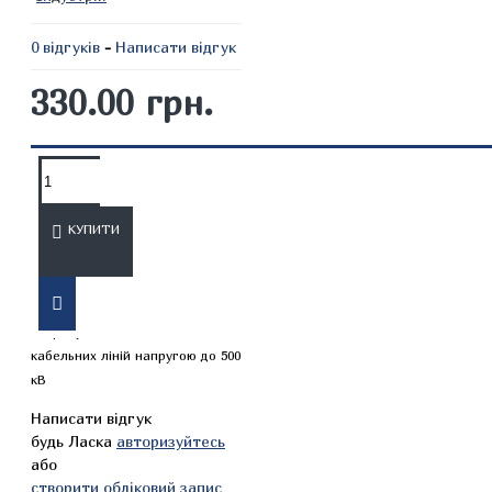
0 відгуків
-
Написати відгук
330.00 грн.
ОПИС
ВІДГУКИ
КУПИТИ
СОУ-Н ЕЕ 20.304:2009. Норми
випробування силових
кабельних ліній напругою до 500
кВ
Написати відгук
будь Ласка
авторизуйтесь
або
створити обліковий запис