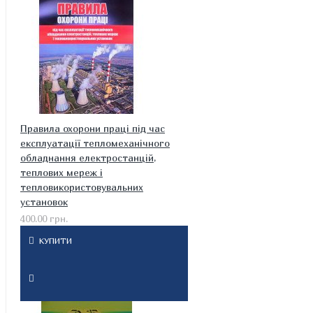
Правила охорони праці під час
експлуатації тепломеханічного
обладнання електростанцій,
теплових мереж і
тепловикористовувальних
установок
400.00 грн.
КУПИТИ