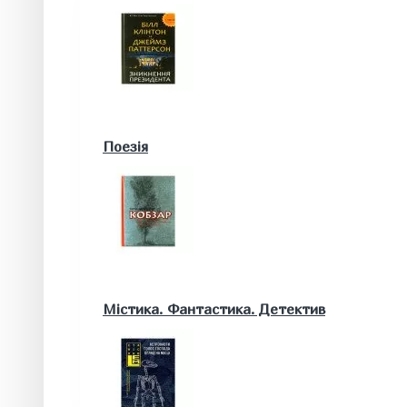
Військові книги
Поезія
Математика. Природничі та інші науки
Містика. Фантастика. Детектив
Біологія
Географія. Геологія