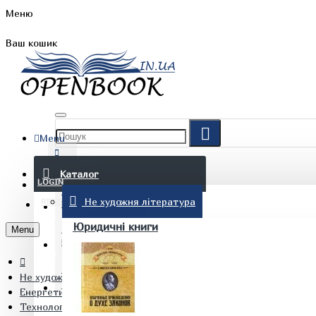
Меню
Ваш кошик
Menu
FAQ
Каталог
LOGIN
Не художня література
REGISTER
БЛОГ
Юридичні книги
Menu
КОНТАКТИ
Не художня література
(097) 015 28 90
Енергетика. Будівництво. Промисловість
Технологія керамічних будівельних матеріалів