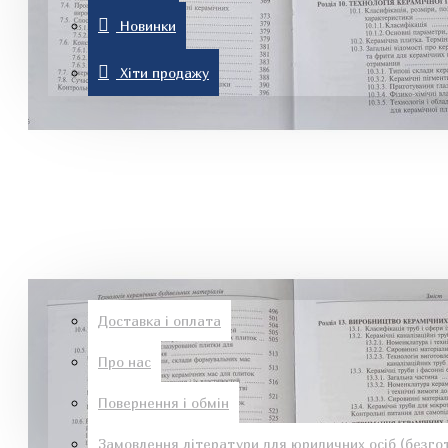
Новинки
Комп'ютерна література
Хіти продажу
Знижки
Новинки
Рон Хаббард
Хіти продажу
Інформація
Доставка і оплата
Про нас
Езотеричні книги
Повернення і обмін
Замовлення літератури для юридичних осіб (безгот