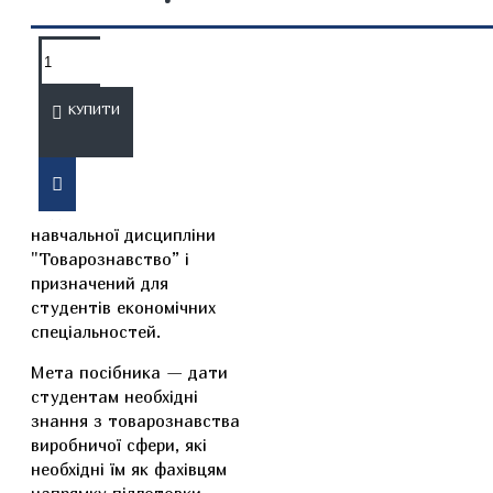
ОПИС
ВІДГУКИ
КУПИТИ
Посібник розроблений
згідно із змістом
навчальної дисципліни
"Товарознавство” і
призначений для
студентів економічних
спеціальностей.
Мета посібника — дати
студентам необхідні
знання з товарознавства
виробничої сфери, які
необхідні їм як фахівцям