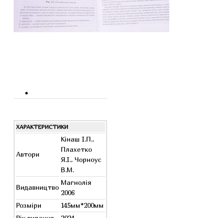
ХАРАКТЕРИСТИКИ
Кінаш І.П.,
Плахетко
Автори
Я.І., Чорноус
В.М.
Магнолія
Видавництво
2006
Розміри
145мм*200мм
Рік видання
2024