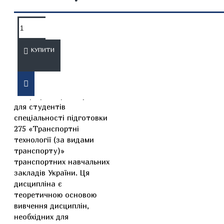
ОПИС
ВІДГУКИ
КУПИТИ
Підручник «Транспортна
географія» пропонується
для студентів
спеціальності підготовки
275 «Транспортні
технології (за видами
транспорту)»
транспортних навчальних
закладів України. Ця
дисципліна є
теоретичною основою
вивчення дисциплін,
необхідних для