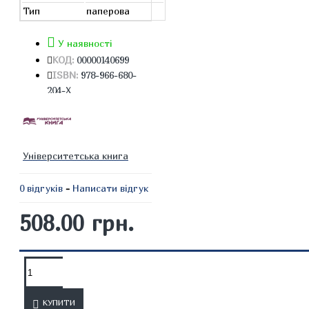
Тип
паперова
У наявності
КОД:
00000140699
ISBN:
978-966-680-
204-Х
Університетська книга
0 відгуків
-
Написати відгук
508.00 грн.
ОПИС
ВІДГУКИ
КУПИТИ