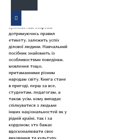
Від уміння спілкуватись з
іншими членами
суспільства, зокрема
дотримуючись правил
етикету, залежить успіх
ділової людини. Навчальний
посібник знайомить із
особливостями поведінки,
мовлення тощо,
притаманними різним
народам світу. Книга стане
в пригоді, перш за все,
студентам, педагогам, а
також усім, кому випадає
спілкуватися з людьми
інших національностей як у
рідній країні, так і за
кордоном; хто бажає
вдосконалювати своє
виховання та культуру.