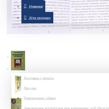
Новинки
Комп'ютерна література
Хіти продажу
Знижки
Новинки
Рон Хаббард
Хіти продажу
Інформація
Доставка і оплата
Про нас
Езотеричні книги
Повернення і обмін
Замовлення літератури для юридичних осіб (безгот