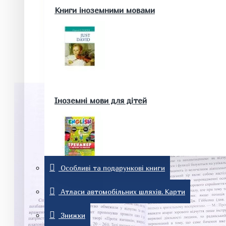
Здоров'я та краса
Книги іноземними мовами
Батькам та майбутнім батькам
Домашні тварини. Акваріум
Історія
Іноземні мови для дітей
Особливі та подарункові книги
Релігія
Словники та розмовники
Атласи автомобільних шляхів. Карти
Знижки