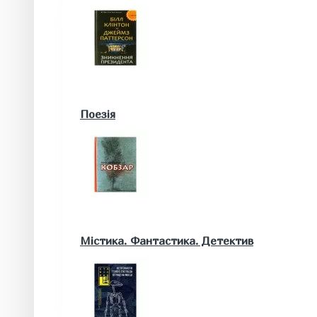
Військові книги
Поезія
Математика. Природничі та інші науки
Містика. Фантастика. Детектив
Біологія
Географія. Геологія