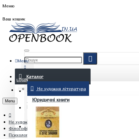
Меню
Ваш кошик
Menu
FAQ
Каталог
LOGIN
Не художня література
REGISTER
БЛОГ
Юридичні книги
Menu
КОНТАКТИ
Не художня література
(097) 015 28 90
Філософія. Етика
Психологічна онтологія. Досвід побудови нетрадиційної онто