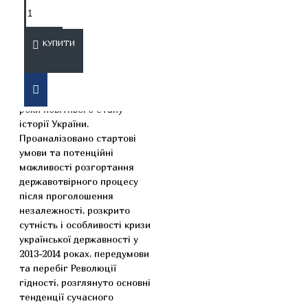
ОПИС
ВІДГУКИ
КУПИТИ
У навчальному посібнику
охарактеризовано 2014-2023
роки новітнього етапу
історії України.
Проаналізовано стартові
умови та потенційні
можливості розгортання
державотвірного процесу
після проголошення
незалежності, розкрито
сутність і особливості кризи
української державності у
2013-2014 роках, передумови
та перебіг Революції
гідності, розглянуто основні
тенденції сучасного