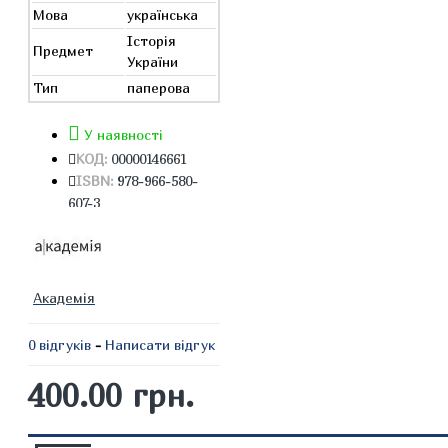
Мова
українська
Історія
Предмет
України
Тип
паперова
У наявності
КОД:
00000146661
ISBN:
978-966-580-
607-3
Академія
0 відгуків
-
Написати відгук
400.00 грн.