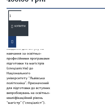
ОПИС
ВІДГУКИ
КУПИТИ
Посібник містить програми
дисциплін та тестові
завдання для вступу на
навчання за освітньо-
професійними програмами
підготовки та магістрів
(спеціалістів) до
Національного
університету “Львівська
політехніка”. Призначений
для підготовки до вступних
випробовувань на освітньо-
кваліфікаційний рівень
“магістр” (“спеціаліст”).