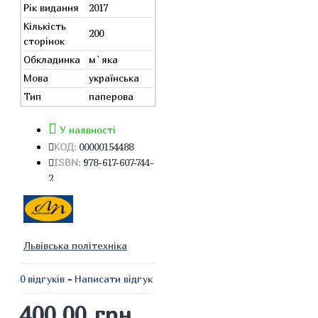
Рік видання
2017
Кількість
200
сторінок
Обкладинка
м`яка
Мова
українська
Тип
паперова
У наявності
КОД:
00000154488
ISBN:
978-617-607-744-
2
Львівська політехніка
0 відгуків
-
Написати відгук
400.00 грн.