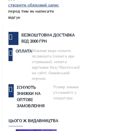
створити обліковий запис
перед тим як написати
відгук
БЕЗКОШТОВНА ДОСТАВКА
ВІД 2000 ГРН
Можливі види оплати:
ОПЛАТА
післяплата (оплата при
отриманні), оплата
картками Visa/Mastercard
на сайті, банківський
переказ.
Розмір знижки
ІСНУЮТЬ
уточнюйте у
ЗНИЖКИ НА
оператора
ОПТОВІ
ЗАМОВЛЕННЯ
ЦЬОГО Ж ВИДАВНИЦТВА