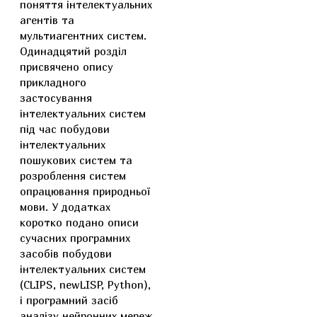
поняття інтелектуальних
агентів та
мультиагентних систем.
Одинадцятий розділ
присвячено опису
прикладного
застосування
інтелектуальних систем
під час побудови
інтелектуальних
пошукових систем та
розроблення систем
опрацювання природньої
мови. У додатках
коротко подано описи
сучасних програмних
засобів побудови
інтелектуальних систем
(CLIPS, newLISP, Python),
і програмний засіб
аналізу нейронних мереж