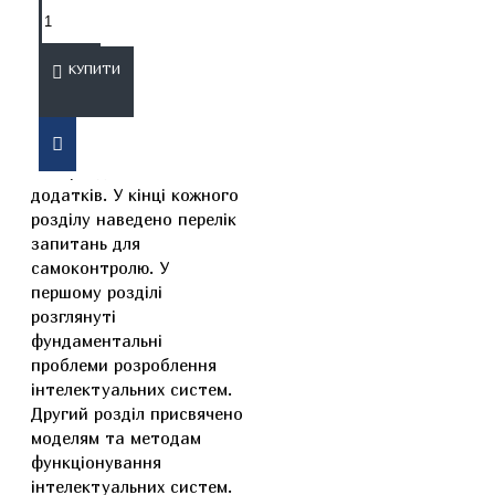
ОПИС
ВІДГУКИ
КУПИТИ
Підручник складається з
11-й розділів та 4-х
додатків. У кінці кожного
розділу наведено перелік
запитань для
самоконтролю. У
першому розділі
розглянуті
фундаментальні
проблеми розроблення
інтелектуальних систем.
Другий розділ присвячено
моделям та методам
функціонування
інтелектуальних систем.