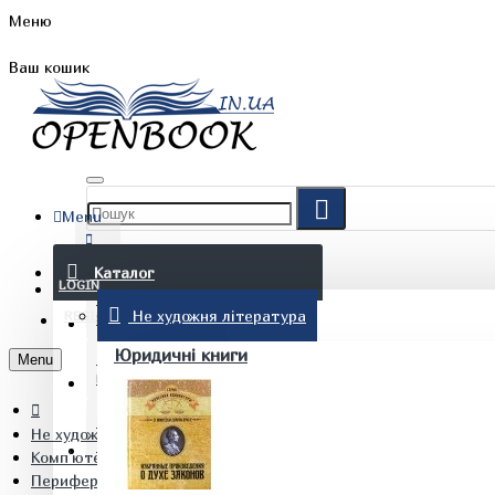
Меню
Ваш кошик
Menu
FAQ
Каталог
LOGIN
Не художня література
REGISTER
БЛОГ
Юридичні книги
Menu
КОНТАКТИ
Не художня література
(097) 015 28 90
Комп'ютерна література
Периферійні пристрої інтерфейси та драйвери Парамуд Я.С.