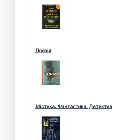
Військові книги
Поезія
Математика. Природничі та інші науки
Містика. Фантастика. Детектив
Біологія
Географія. Геологія