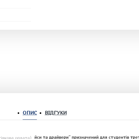
ОПИС
ВІДГУКИ
ристрої, інтерфейси та драйвери” призначений для студентів трет
івкова оплата)