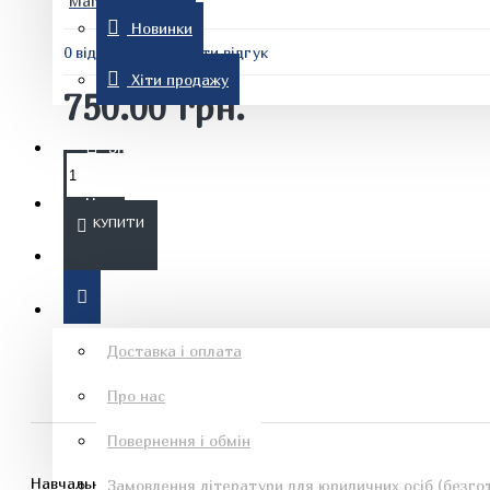
Магнолія 2006
Новинки
0 відгуків
-
Написати відгук
Комп'ютерна література
Хіти продажу
750.00 грн.
Знижки
Новинки
КУПИТИ
Рон Хаббард
Хіти продажу
Інформація
Доставка і оплата
Про нас
Езотеричні книги
Повернення і обмін
Навчальний посібник з навчальної дисципліни “Периферійні п
Замовлення літератури для юридичних осіб (безгот