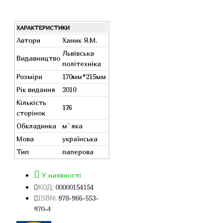
ХАРАКТЕРИСТИКИ
Автори
Ханик Я.М.
Львівська
Видавництво
політехніка
Розміри
170мм*215мм
Рік видання
2010
Кількість
176
сторінок
Обкладинка
м`яка
Мова
українська
Тип
паперова
У наявності
КОД:
00000154154
ISBN:
978-966-553-
970-4