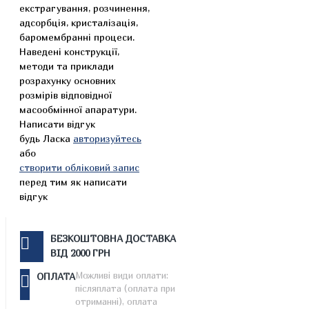
екстрагування, розчинення,
адсорбція, кристалізація,
баромембранні процеси.
Наведені конструкції,
методи та приклади
розрахунку основних
розмірів відповідної
масообмінної апаратури.
Написати відгук
будь Ласка
авторизуйтесь
або
створити обліковий запис
перед тим як написати
відгук
БЕЗКОШТОВНА ДОСТАВКА
ВІД 2000 ГРН
Можливі види оплати:
ОПЛАТА
післяплата (оплата при
отриманні), оплата