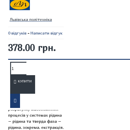
Львівська політехніка
0 відгуків
-
Написати відгук
378.00 грн.
ОПИС
ВІДГУКИ
КУПИТИ
Описано основні
закономірності та методи
розрахунку масообмінних
процесів у системах рідина
– рідина та тверда фаза –
рідина, зокрема, екстракція,