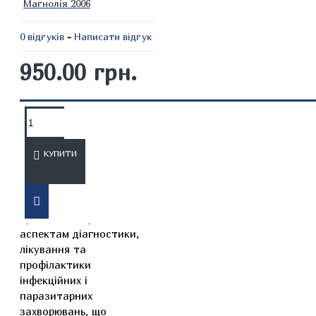
Магнолія 2006
0 відгуків
-
Написати відгук
950.00 грн.
ОПИС
ВІДГУКИ
КУПИТИ
Третій том видання
присвячено сучасним
аспектам діагностики,
лікування та
профілактики
інфекційних і
паразитарних
захворювань, що