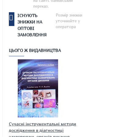
на сайті, банківський
переказ.
Розмір знижки
ІСНУЮТЬ
уточнюйте у
ЗНИЖКИ НА
оператора
ОПТОВІ
ЗАМОВЛЕННЯ
ЦЬОГО Ж ВИДАВНИЦТВА
Cучасні інструментальні методи
дослідження в діагностиці
захворювань органів дихання