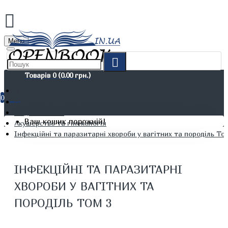
Menu
Товарів 0 (0.00 грн.)
0
Не художня література
Медичні книги
Ваш кошик порожній!
Акушерство та гінекологія
Інфекційні та паразитарні хвороби у вагітних та породіль То
ІНФЕКЦІЙНІ ТА ПАРАЗИТАРНІ
ХВОРОБИ У ВАГІТНИХ ТА
ПОРОДІЛЬ ТОМ 3