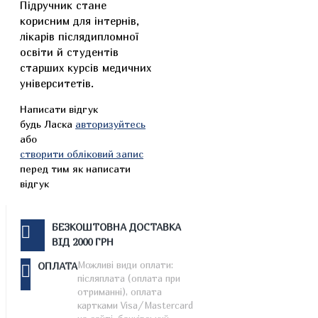
Підручник стане
корисним для інтернів,
лікарів післядипломної
освіти й студентів
старших курсів медичних
університетів.
Написати відгук
будь Ласка
авторизуйтесь
або
створити обліковий запис
перед тим як написати
відгук
БЕЗКОШТОВНА ДОСТАВКА
ВІД 2000 ГРН
Можливі види оплати:
ОПЛАТА
післяплата (оплата при
отриманні), оплата
картками Visa/Mastercard