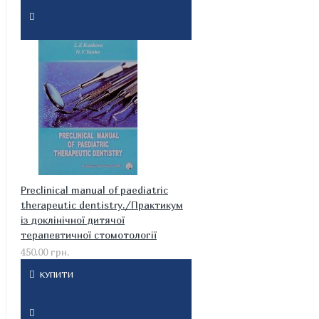
Preclinical manual of paediatric
therapeutic dentistry./Практикум
із доклінічної дитячої
терапевтичної стомотології
450.00 грн.
КУПИТИ