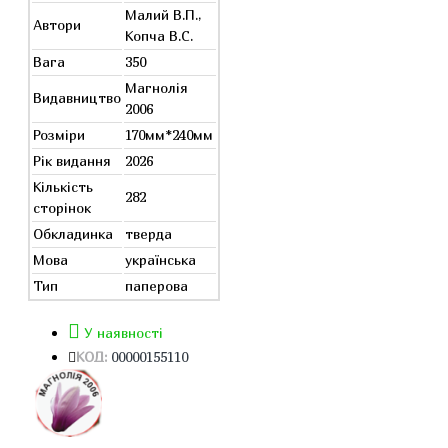
Малий В.П.,
Автори
Копча В.С.
Вага
350
Магнолія
Видавництво
2006
Розміри
170мм*240мм
Рік видання
2026
Кількість
282
сторінок
Обкладинка
тверда
Мова
українська
Тип
паперова
У наявності
КОД:
00000155110