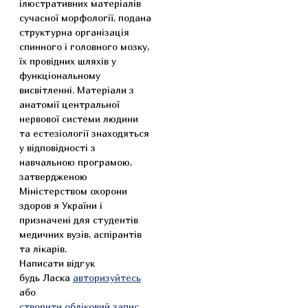
ілюстративних матеріалів
сучасної морфології, подана
структурна організація
спинного і головного мозку,
їх провідних шляхів у
функціональному
висвітленні. Матеріали з
анатомії центральної
нервової системи людини
та естезіології знаходяться
у відповідності з
навчальною програмою,
затвердженою
Міністерством охорони
здоров я України і
призначені для студентів
медичних вузів, аспірантів
та лікарів.
Написати відгук
будь Ласка
авторизуйтесь
або
створити обліковий запис