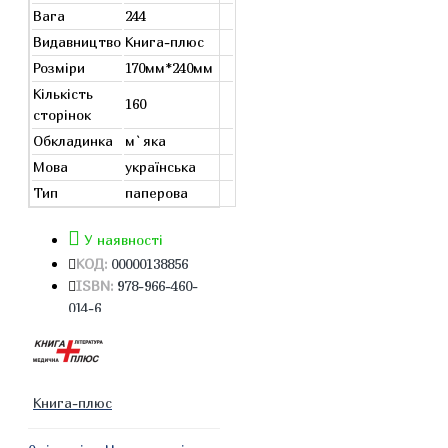
Вага
244
Видавництво
Книга-плюс
Розміри
170мм*240мм
Кількість
160
сторінок
Обкладинка
м`яка
Мова
українська
Тип
паперова
У наявності
КОД:
00000138856
ISBN:
978-966-460-
014-6
Книга-плюс