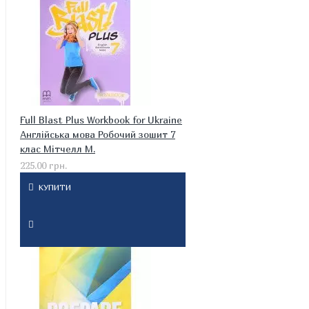
Full Blast Plus Workbook for Ukraine
Англійська мова Робочий зошит 7
клас Мітчелл М.
225.00 грн.
КУПИТИ