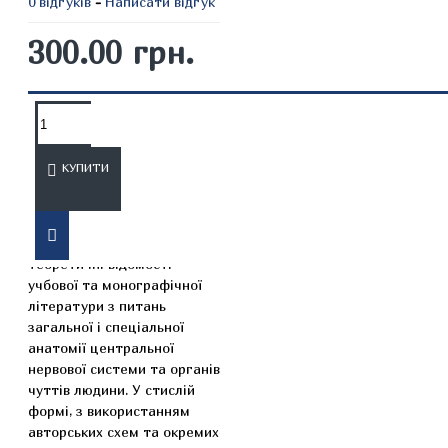
0 відгуків
-
Написати відгук
300.00 грн.
ОПИС
ВІДГУКИ
КУПИТИ
У посібнику
систематизовані
теоретичні відомості
учбової та монографічної
літератури з питань
загальної і спеціальної
анатомії центральної
нервової системи та органів
чуттів людини. У стислій
формі, з використанням
авторських схем та окремих