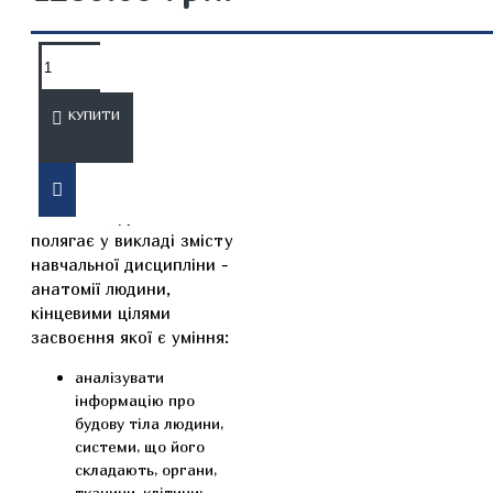
ОПИС
ВІДГУКИ
КУПИТИ
Основне завдання
даного підручника
полягає у викладі змісту
навчальної дисципліни -
анатомії людини,
кінцевими цілями
засвоєння якої є уміння:
аналізувати
інформацію про
будову тіла людини,
системи, що його
складають, органи,
тканини, клітини;