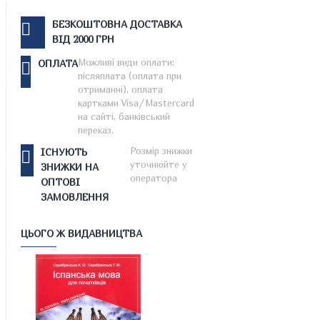
БЕЗКОШТОВНА ДОСТАВКА
ВІД 2000 ГРН
Можливі види оплати:
ОПЛАТА
післяплата (оплата при
отриманні), оплата
картками Visa/Mastercard
на сайті, банківський
переказ.
Розмір знижки
ІСНУЮТЬ
уточнюйте у
ЗНИЖКИ НА
оператора
ОПТОВІ
ЗАМОВЛЕННЯ
ЦЬОГО Ж ВИДАВНИЦТВА