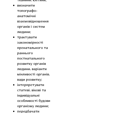
визначити
топографо-
анатомічні
взаємовідношення
органів і систем
людини;
трактувати
закономірності
пренатального та
раннього
постнатального
розвитку органів
людини, варіанти
мінливості органів,
вади розвитку;
інтерпретувати
статеві, вікові та
індивідуальні
особливості будови
організму людини;
передбачати