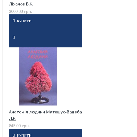
Ліхачов В.К.
2000.00 грн.
КУПИТИ
Анатомія людини Матешук-Вацеба
Л.Р.
845.00 грн.
КУПИТИ