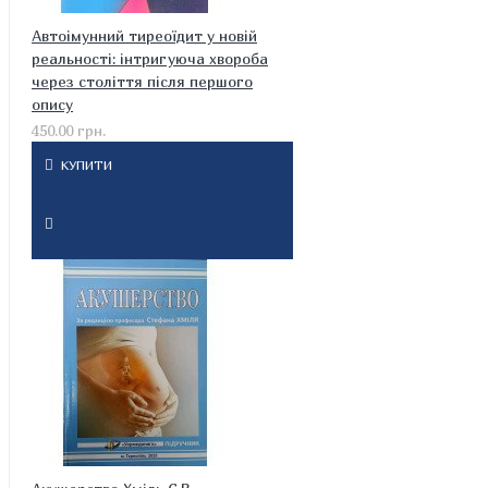
Автоімунний тиреоїдит у новій
реальності: інтригуюча хвороба
через століття після першого
опису
450.00 грн.
КУПИТИ