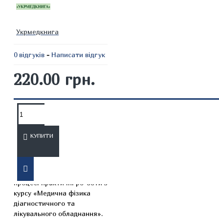
Укрмедкнига
0 відгуків
-
Написати відгук
220.00 грн.
ОПИС
ВІДГУКИ
КУПИТИ
Практикум відображає
апробовані у навчальному
процесі практичні ро-боти з
курсу «Медична фізика
діагностичного та
лікувального обладнання».