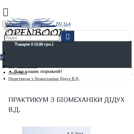
Menu
Товарів 0 (0.00 грн.)
0
Не художня література
Медичні книги
Ваш кошик порожній!
Анатомія
Практикум з біомеханіки Дідух В.Д.
ПРАКТИКУМ З БІОМЕХАНІКИ ДІДУХ
В.Д.