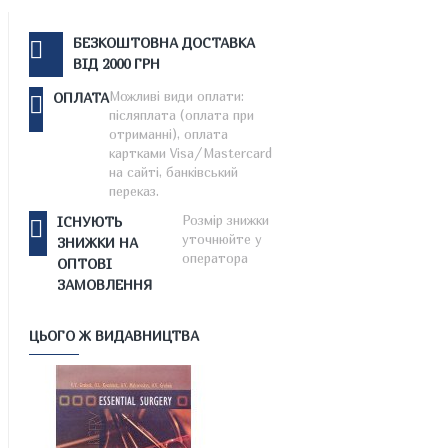
БЕЗКОШТОВНА ДОСТАВКА
ВІД 2000 ГРН
Можливі види оплати:
ОПЛАТА
післяплата (оплата при
отриманні), оплата
картками Visa/Mastercard
на сайті, банківський
переказ.
Розмір знижки
ІСНУЮТЬ
уточнюйте у
ЗНИЖКИ НА
оператора
ОПТОВІ
ЗАМОВЛЕННЯ
ЦЬОГО Ж ВИДАВНИЦТВА