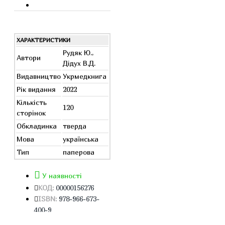
ХАРАКТЕРИСТИКИ
Рудяк Ю.,
Автори
Дідух В.Д.
Видавництво
Укрмедкнига
Рік видання
2022
Кількість
120
сторінок
Обкладинка
тверда
Мова
українська
Тип
паперова
У наявності
КОД:
00000156276
ISBN:
978-966-673-
400-9