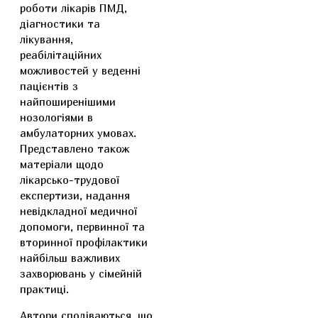
роботи лікарів ПМД,
діагностики та
лікування,
реабілітаційних
можливостей у веденні
пацієнтів з
найпоширенішими
нозологіями в
амбулаторних умовах.
Представлено також
матеріали щодо
лікарсько-трудової
експертизи, надання
невідкладної медичної
допомоги, первинної та
вторинної профілактики
найбільш важливих
захворювань у сімейній
практиці.
Автори сподіваються, що