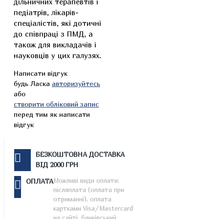
дільничних терапевтів і
педіатрів, лікарів-
спеціалістів, які дотичні
до співпраці з ПМД, а
також для викладачів і
науковців у цих галузях.
Написати відгук
будь Ласка
авторизуйтесь
або
створити обліковий запис
перед тим як написати
відгук
БЕЗКОШТОВНА ДОСТАВКА
ВІД 2000 ГРН
Можливі види оплати:
ОПЛАТА
післяплата (оплата при
отриманні), оплата
картками Visa/Mastercard
на сайті, банківський