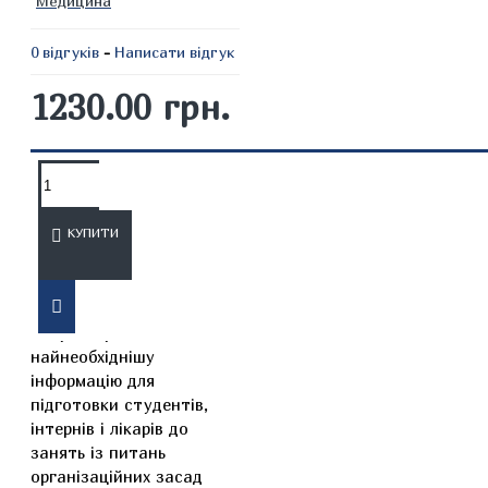
Медицина
0 відгуків
-
Написати відгук
1230.00 грн.
ОПИС
ВІДГУКИ
КУПИТИ
У підручнику подано
актуальну,
найнеобхіднішу
інформацію для
підготовки студентів,
інтернів і лікарів до
занять із питань
організаційних засад