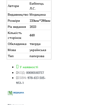
Бабінець
Автори
Л.С.
Видавництво
Медицина
Розміри
220мм*290мм
Рік видання
2023
Кількість
448
сторінок
Обкладинка
тверда
Мова
українська
Тип
паперова
У наявності
КОД:
00000160717
ISBN:
978-617-505-
953-1