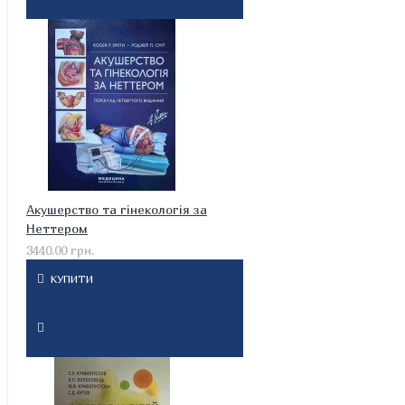
Акушерство та гінекологія за
Неттером
3440.00 грн.
КУПИТИ