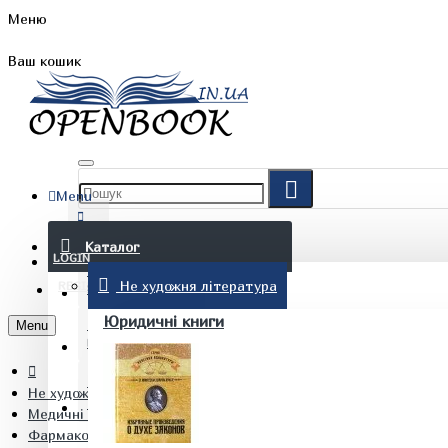
Меню
Ваш кошик
Menu
FAQ
Каталог
LOGIN
Не художня література
REGISTER
БЛОГ
Юридичні книги
Menu
КОНТАКТИ
Не художня література
(097) 015 28 90
Медичні книги
Фармакологія. Технологія ліків