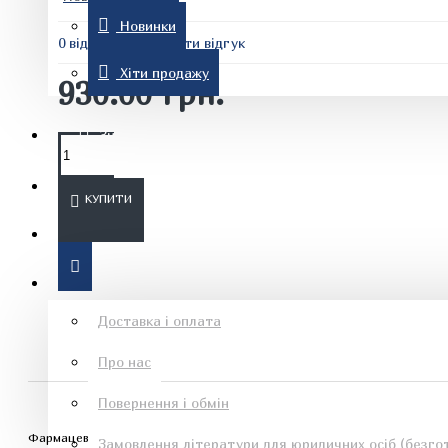
Новинки
0 відгуків
-
Написати відгук
Комп'ютерна література
Хіти продажу
930.00 грн.
Знижки
Новинки
КУПИТИ
Рон Хаббард
Хіти продажу
Інформація
Доставка і оплата
Про нас
Езотеричні книги
Повернення і обмін
Фармацевтична індустрія — це галузь промисловості, що пов'язана з д
Замовлення літератури для юридичних осіб (безгот