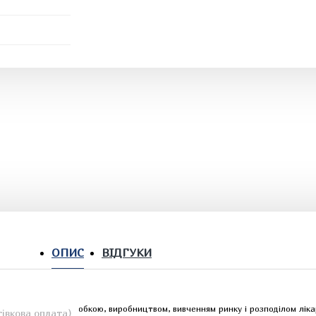
ОПИС
ВІДГУКИ
ослідженням, розробкою, виробництвом, вивченням ринку і розподілом ліка
івкова оплата)