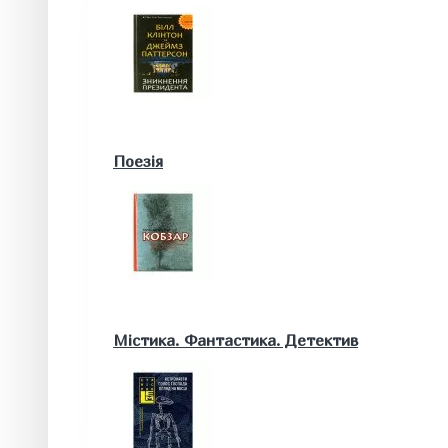
Військові книги
Поезія
Математика. Природничі та інші науки
Містика. Фантастика. Детектив
Біологія
Географія. Геологія