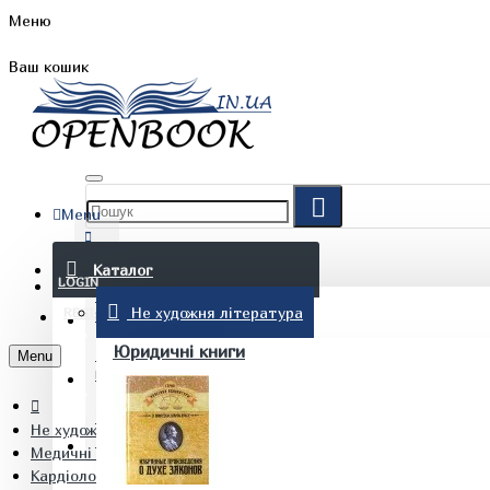
Меню
Ваш кошик
Menu
FAQ
Каталог
LOGIN
Не художня література
REGISTER
БЛОГ
Юридичні книги
Menu
КОНТАКТИ
Не художня література
(097) 015 28 90
Медичні книги
Кардіологія