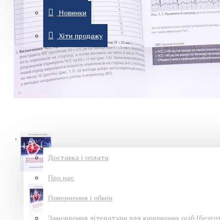
Новинки
Комп'ютерна література
Хіти продажу
Знижки
Новинки
Рон Хаббард
Хіти продажу
Інформація
Доставка і оплата
Про нас
Езотеричні книги
Повернення і обмін
Замовлення літератури для юридичних осіб (безгот