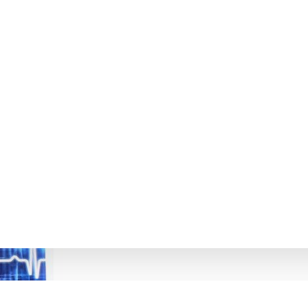
ардіології Скибчик В.А.
ОСТИКА І ЛІКУВАННЯ В НЕВІДКЛ