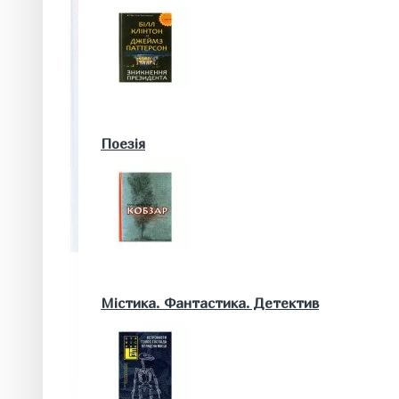
Військові книги
Поезія
Математика. Природничі та інші науки
Містика. Фантастика. Детектив
Біологія
Географія. Геологія