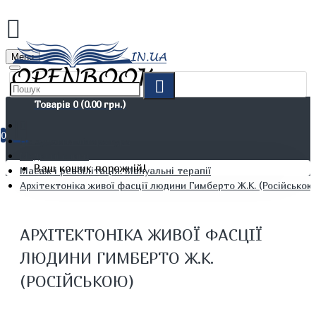
Menu
Товарів 0 (0.00 грн.)
0
Не художня література
Медичні книги
Ваш кошик порожній!
Масаж і реабілітація. Мануальні терапії
Архітектоніка живої фасції людини Гимберто Ж.К. (Російською
АРХІТЕКТОНІКА ЖИВОЇ ФАСЦІЇ
ЛЮДИНИ ГИМБЕРТО Ж.К.
(РОСІЙСЬКОЮ)