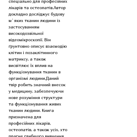
спеціально для професійних
лікарів та остеопатів.Автор
докладно досліджує будову
м`яких тканин людини із
застосуванням
високодозвільної
відеомікроскопії. Він
ґрунтовно описує взаємодію
клітин і позаклітинного
матриксу, а також
висвітлює їх вплив на
функціонування тканин в
організмі людини.Даний
твір робить значний внесок
у медицину, забезпечуючи
нове розуміння структури
та функціонування живих
тканин людини. Книга
призначена для
професійних лікарів,
остеопатів, а також усіх, хто
прагне глибшого вивчення