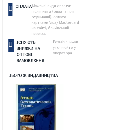
Можливі види оплати:
ОПЛАТА
післяплата (оплата при
отриманні), оплата
картками Visa/Mastercard
на сайті, банківський
переказ.
Розмір знижки
ІСНУЮТЬ
уточнюйте у
ЗНИЖКИ НА
оператора
ОПТОВІ
ЗАМОВЛЕННЯ
ЦЬОГО Ж ВИДАВНИЦТВА