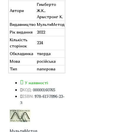
Гимберто
Автори
Ж.К.,
Армстронг К.
Видавництво
МультиМетод
Рік видання
2022
Кількість
224
сторінок
Обкладинка
тверда
Мова
російська
Тип
паперова
У наявності
КОД:
00000160765
ISBN:
978-617-7896-23-
3
МультиМетод