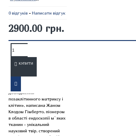
0 відгуків
-
Написати відгук
2900.00 грн.
ОПИС
ВІДГУКИ
КУПИТИ
Книга «Архітектоніка живої
фасції людини. Ендоскопічні
дослідження
позаклітинного матриксу і
клітин», написана Жаном
Клодом Гімберто, піонером
в області ендоскопії м`яких
тканин - унікальний
науковий твір, створений