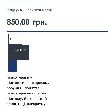
0 відгуків
-
Написати відгук
850.00 грн.
ОПИС
ВІДГУКИ
КУПИТИ
Навчальний посібник
присвячено діагностиці в
психотерапії -
діагностиці в широкому
розумінні поняття - і
психотерапевтичному
діагнозу: його логіці й
семантиці, алгоритму і