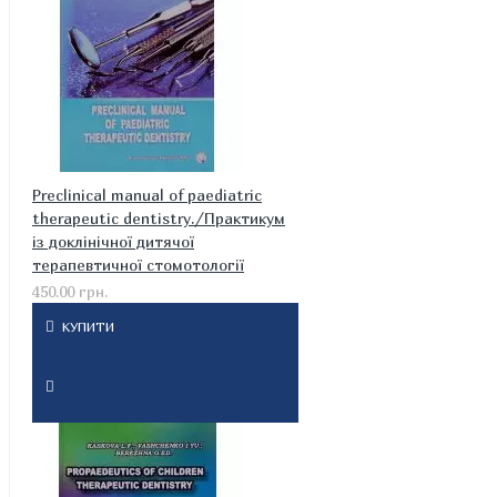
Preclinical manual of paediatric
therapeutic dentistry./Практикум
із доклінічної дитячої
терапевтичної стомотології
450.00 грн.
КУПИТИ