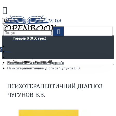
Menu
Товарів 0 (0.00 грн.)
0
Не художня література
Медичні книги
Ваш кошик порожній!
Неврологія та психічне здоров’я
Психотерапевтичний діагноз Чугунов В.В.
ПСИХОТЕРАПЕВТИЧНИЙ ДІАГНОЗ
ЧУГУНОВ В.В.