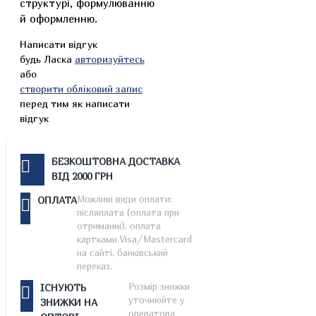
структурі, формулюванню
й оформленню.
Написати відгук
будь Ласка
авторизуйтесь
або
створити обліковий запис
перед тим як написати
відгук
БЕЗКОШТОВНА ДОСТАВКА
ВІД 2000 ГРН
Можливі види оплати:
ОПЛАТА
післяплата (оплата при
отриманні), оплата
картками Visa/Mastercard
на сайті, банківський
переказ.
Розмір знижки
ІСНУЮТЬ
уточнюйте у
ЗНИЖКИ НА
оператора