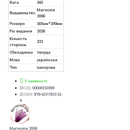
Вага
345
Магнолія
Видавництво
2006
Розміри
145мм*200мм
Рік видання
2026
Кількість
322
сторінок
Обкладинка
тверда
Мова
українська
Тип
паперова
У наявності
КОД:
00000150769
ISBN:
978-617-7937-21-
9
Магнолія 2006