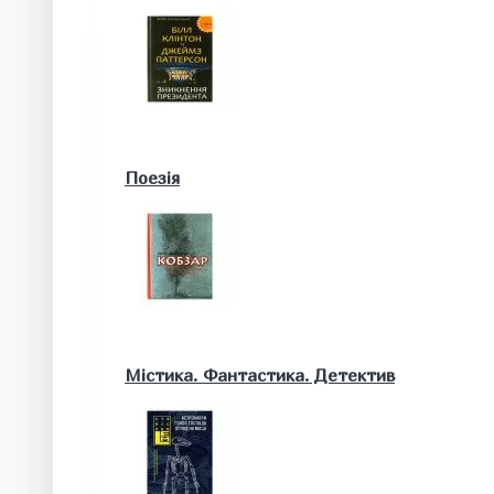
Військові книги
Поезія
Математика. Природничі та інші науки
Містика. Фантастика. Детектив
Біологія
Географія. Геологія