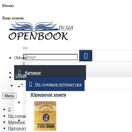
Меню
Ваш кошик
Menu
FAQ
Каталог
LOGIN
Не художня література
REGISTER
БЛОГ
Юридичні книги
Menu
КОНТАКТИ
Не художня література
(097) 015 28 90
Медичні книги
Патологія. Патологічна анатомія