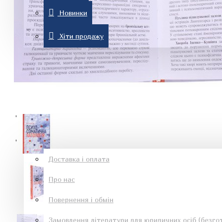
Новинки
Комп'ютерна література
Хіти продажу
Знижки
Новинки
Рон Хаббард
Хіти продажу
Інформація
Доставка і оплата
Про нас
Езотеричні книги
Повернення і обмін
Замовлення літератури для юридичних осіб (безгот