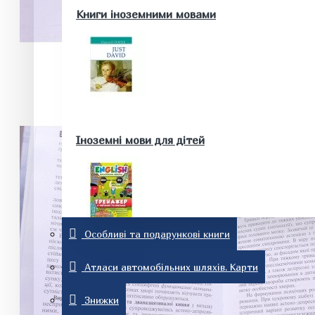
Здоров'я та краса
Книги іноземними мовами
Батькам та майбутнім батькам
Домашні тварини. Акваріум
Історія
Іноземні мови для дітей
Особливі та подарункові книги
Релігія
Словники та розмовники
Атласи автомобільних шляхів. Карти
Знижки