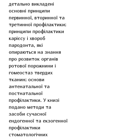
детально викладені
основні принципи
первинної, вторинної та
третинної профілактики;
принципи профілактики
карієсу і хвороб
пародонта, які
опираються на знання
про розвиток органів
ротової порожнини і
гомеостаз твердих
тканин; основи
антенатальної та
постнатальної
профілактики. У книзі
подано методи та
засоби сучасної
ендогенної та екзогенної
профілактики
стоматологічних