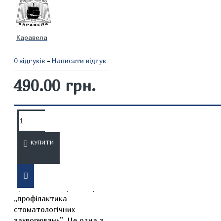
Каравела
0 відгуків
-
Написати відгук
490.00 грн.
ОПИС
ВІДГУКИ
КУПИТИ
Навчальний посібник
присвячений предмету
„профілактика
стоматологічних
захворювань”. Це одна з