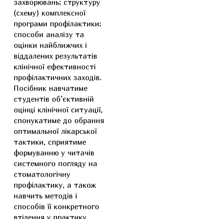
захворювань; структуру
(схему) комплексної
програми профілактики;
способи аналізу та
оцінки найближчих і
віддалених результатів
клінічної ефективності
профілактичних заходів.
Посібник навчатиме
студентів об’єктивній
оцінці клінічної ситуації,
спонукатиме до обрання
оптимальної лікарської
тактики, сприятиме
формуванню у читачів
системного погляду на
стоматологічну
профілактику, а також
навчить методів і
способів її конкретного
втілення у практику.