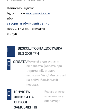
Написати відгук
будь Ласка
авторизуйтесь
або
створити обліковий запис
перед тим як написати
відгук
БЕЗКОШТОВНА ДОСТАВКА
ВІД 2000 ГРН
Можливі види оплати:
ОПЛАТА
післяплата (оплата при
отриманні), оплата
картками Visa/Mastercard
на сайті, банківський
переказ.
Розмір знижки
ІСНУЮТЬ
уточнюйте у
ЗНИЖКИ НА
оператора
ОПТОВІ
ЗАМОВЛЕННЯ