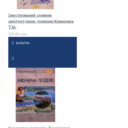
Ілюстрований словник
архітектурних термінів Клименюк
Т.М.
550.00 грн.
КУПИТИ
Інженерна геодезія. Геодезичні