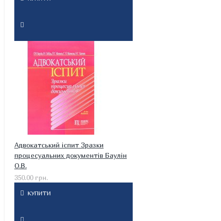
Адвокатський іспит Зразки
процесуальних документів Баулін
О.В.
350.00 грн.
КУПИТИ