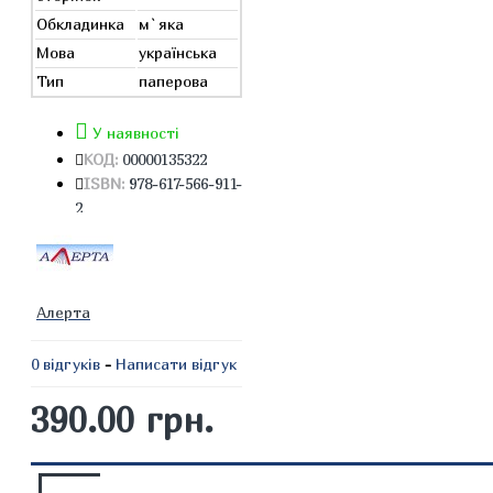
Обкладинка
м`яка
Мова
українська
Тип
паперова
У наявності
КОД:
00000135322
ISBN:
978-617-566-911-
2
Алерта
0 відгуків
-
Написати відгук
390.00 грн.