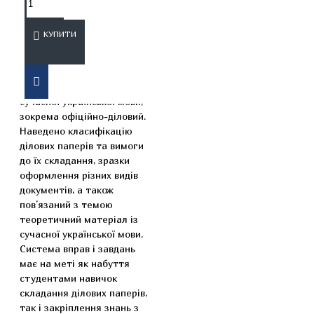
ОПИС
ВІДГУКИ
КУПИТИ
Навчальний посібник
містить відомості про стилі
сучасної української мови,
зокрема офіційно-діловий.
Наведено класифікацію
ділових паперів та вимоги
до їх складання, зразки
оформлення різних видів
документів, а також
пов’язаний з темою
теоретичний матеріал із
сучасної української мови.
Система вправ і завдань
має на меті як набуття
студентами навичок
складання ділових паперів,
так і закріплення знань з