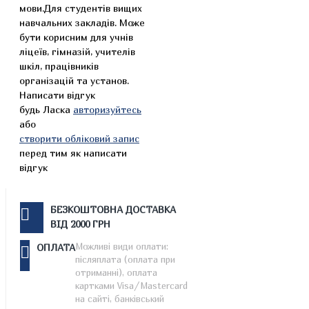
мови.Для студентів вищих
навчальних закладів. Може
бути корисним для учнів
ліцеїв, гімназій, учителів
шкіл, працівників
організацій та установ.
Написати відгук
будь Ласка
авторизуйтесь
або
створити обліковий запис
перед тим як написати
відгук
БЕЗКОШТОВНА ДОСТАВКА
ВІД 2000 ГРН
Можливі види оплати:
ОПЛАТА
післяплата (оплата при
отриманні), оплата
картками Visa/Mastercard
на сайті, банківський