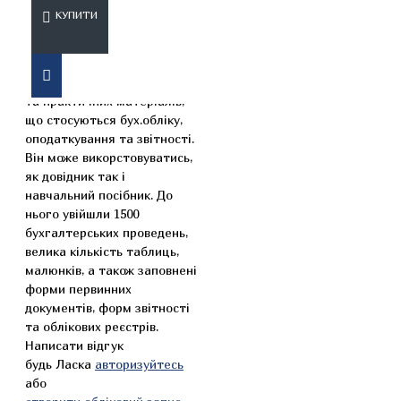
КУПИТИ
У посібнику вміщено самий
повний збірник теоретичних
та практичних матеріалів,
що стосуються бух.обліку,
оподаткування та звітності.
Він може викорстовуватись,
як довідник так і
навчальний посібник. До
нього увійшли 1500
бухгалтерських проведень,
велика кількість таблиць,
малюнків, а також заповнені
форми первинних
документів, форм звітності
та облікових реєстрів.
Написати відгук
будь Ласка
авторизуйтесь
або