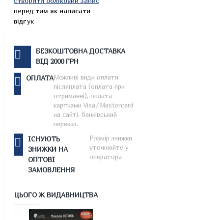
створити обліковий запис
перед тим як написати
відгук
БЕЗКОШТОВНА ДОСТАВКА
ВІД 2000 ГРН
Можливі види оплати:
ОПЛАТА
післяплата (оплата при
отриманні), оплата
картками Visa/Mastercard
на сайті, банківський
переказ.
Розмір знижки
ІСНУЮТЬ
уточнюйте у
ЗНИЖКИ НА
оператора
ОПТОВІ
ЗАМОВЛЕННЯ
ЦЬОГО Ж ВИДАВНИЦТВА