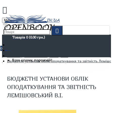
Menu
Товарів 0 (0.00 грн.)
0
Не художня література
Облік. Аудит. Звітність. Діловодство
Ваш кошик порожній!
Бюджетні установи облік оподаткування та звітність Лемішовс
БЮДЖЕТНІ УСТАНОВИ ОБЛІК
ОПОДАТКУВАННЯ ТА ЗВІТНІСТЬ
ЛЕМІШОВСЬКИЙ В.І.