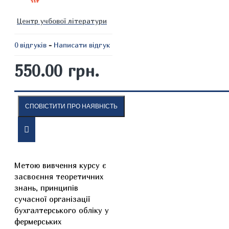
Центр учбової літератури
0 відгуків
-
Написати відгук
550.00 грн.
СПОВІСТИТИ ПРО НАЯВНІСТЬ
ОПИС
ВІДГУКИ
Метою вивчення курсу є
засвоєння теоретичних
знань, принципів
сучасної організації
бухгалтерського обліку у
фермерських