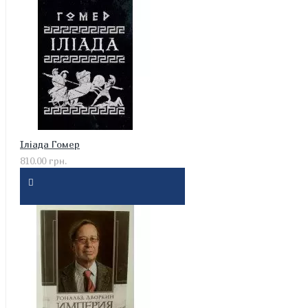
Іліада Гомер
810.00 грн.