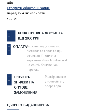
або
створити обліковий запис
перед тим як написати
відгук
БЕЗКОШТОВНА ДОСТАВКА
ВІД 2000 ГРН
Можливі види оплати:
ОПЛАТА
післяплата (оплата при
отриманні), оплата
картками Visa/Mastercard
на сайті, банківський
переказ.
Розмір знижки
ІСНУЮТЬ
уточнюйте у
ЗНИЖКИ НА
оператора
ОПТОВІ
ЗАМОВЛЕННЯ
ЦЬОГО Ж ВИДАВНИЦТВА