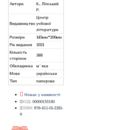
Автори
К., Ліпський
Р.
Центр
Видавництво
учбової
літератури
Розміри
145мм*200мм
Рік видання
2021
Кількість
368
сторінок
Обкладинка
м`яка
Мова
українська
Тип
паперова
Немає у наявності
КОД:
00000155180
ISBN:
978-611-01-2281-
8