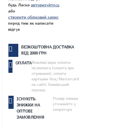
будь Ласка
авторизуйтесь
або
створити обліковий запис
перед тим як написати
відгук
БЕЗКОШТОВНА ДОСТАВКА
ВІД 2000 ГРН
Можливі види оплати:
ОПЛАТА
післяплата (оплата при
отриманні), оплата
картками Visa/Mastercard
на сайті, банківський
переказ.
Розмір знижки
ІСНУЮТЬ
уточнюйте у
ЗНИЖКИ НА
оператора
ОПТОВІ
ЗАМОВЛЕННЯ