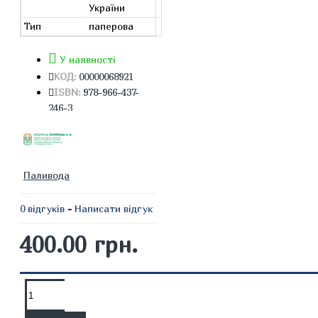
України
Тип
паперова
У наявності
КОД:
00000068921
ISBN:
978-966-437-
246-3
Паливода
0 відгуків
-
Написати відгук
400.00 грн.
ОПИС
ВІДГУКИ