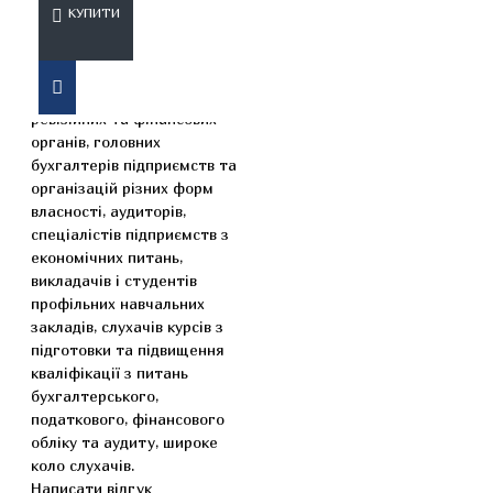
КУПИТИ
Збірник розрахований на
працівників податкових,
ревізійних та фінансових
органів, головних
бухгалтерів підприємств та
організацій різних форм
власності, аудиторів,
спеціалістів підприємств з
економічних питань,
викладачів і студентів
профільних навчальних
закладів, слухачів курсів з
підготовки та підвищення
кваліфікації з питань
бухгалтерського,
податкового, фінансового
обліку та аудиту, широке
коло слухачів.
Написати відгук