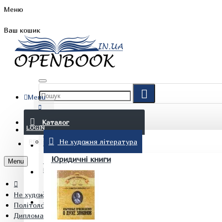
Меню
Ваш кошик
Menu
FAQ
Каталог
LOGIN
Не художня література
REGISTER
БЛОГ
Юридичні книги
Menu
КОНТАКТИ
Не художня література
(097) 015 28 90
Політологія
Дипломатична та консульська служба Турчин Я.Б. Дорош Л.О.