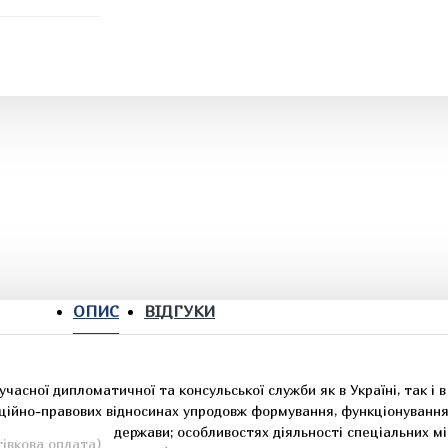
ОПИС
ВІДГУКИ
часної дипломатичної та консульської служби як в Україні, так і в
аційно-правових відносинах упродовж формування, функціонування
нішньої політики держави; особливостях діяльності спеціальних мі
івкова оплата)