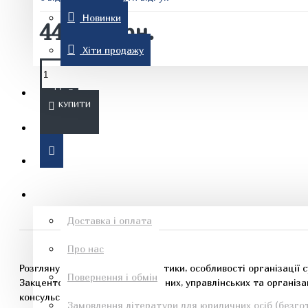
Новинки
448.00 грн.
Комп'ютерна література
Хіти продажу
Знижки
КУПИТИ
Новинки
Рон Хаббард
Хіти продажу
Інформація
Доставка і оплата
Про нас
Езотеричні книги
Розглянуто основні характеристики, особливості організації су
Повернення і обмін
Закцентовано увагу на політичних, управлінських та організ
консульської служби як важливого інструмента реалізації зов
Замовлення літератури для юридичних осіб (безгот