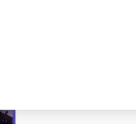
А СЛУЖБА ТУРЧИН Я.Б. ДОРОШ Л