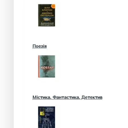
Військові книги
Поезія
Математика. Природничі та інші науки
Містика. Фантастика. Детектив
Біологія
Географія. Геологія