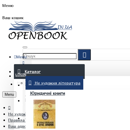
Меню
Ваш кошик
Menu
FAQ
Каталог
LOGIN
Не художня література
REGISTER
БЛОГ
Юридичні книги
Menu
КОНТАКТИ
Не художня література
(097) 015 28 90
Правила дорожнього руху. Автомобілістам
Ваш адвокат На дорозі без конфліктів