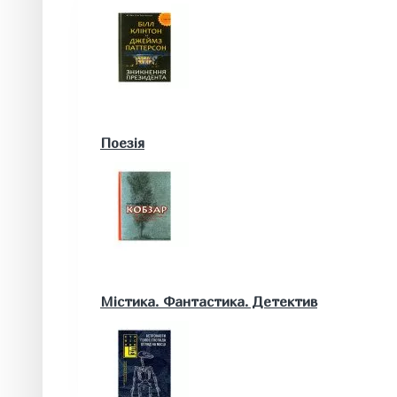
Військові книги
Поезія
Математика. Природничі та інші науки
Містика. Фантастика. Детектив
Біологія
Географія. Геологія