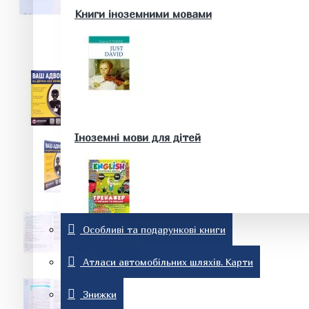
Здоров'я та краса
Книги іноземними мовами
Батькам та майбутнім батькам
Домашні тварини. Акваріум
Історія
Іноземні мови для дітей
Особливі та подарункові книги
Релігія
Словники та розмовники
Атласи автомобільних шляхів. Карти
Знижки