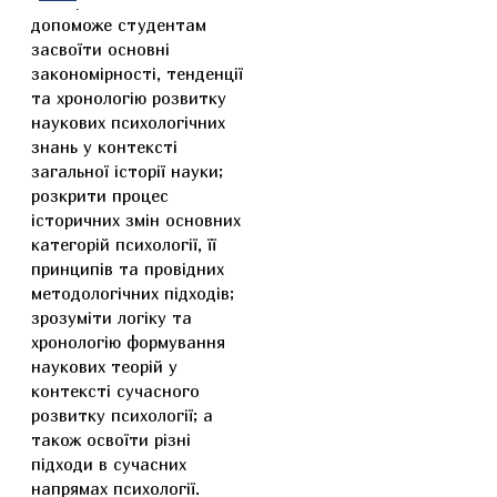
«Історія психології»
допоможе студентам
засвоїти основні
закономірності, тенденції
та хронологію розвитку
наукових психологічних
знань у контексті
загальної історії науки;
розкрити процес
історичних змін основних
категорій психології, її
принципів та провідних
методологічних підходів;
зрозуміти логіку та
хронологію формування
наукових теорій у
контексті сучасного
розвитку психології; а
також освоїти різні
підходи в сучасних
напрямах психології.