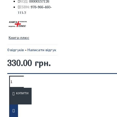
КОД:
00000157126
ISBN:
978-966-460-
111-2
Книга-плюс
0 відгуків
-
Написати відгук
330.00 грн.
ОПИС
ВІДГУКИ
КУПИТИ
Навчальний посібник