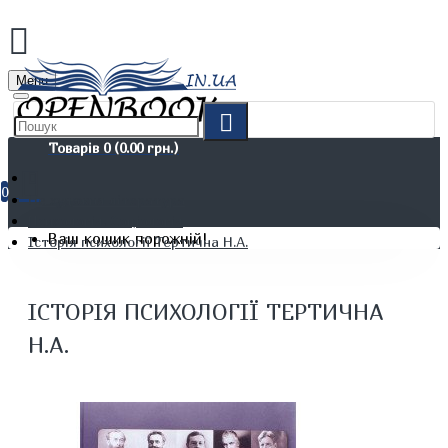
Menu
Товарів 0 (0.00 грн.)
0
Не художня література
Психологія. Соціологія
Ваш кошик порожній!
Історія психології Тертична Н.А.
ІСТОРІЯ ПСИХОЛОГІЇ ТЕРТИЧНА
Н.А.