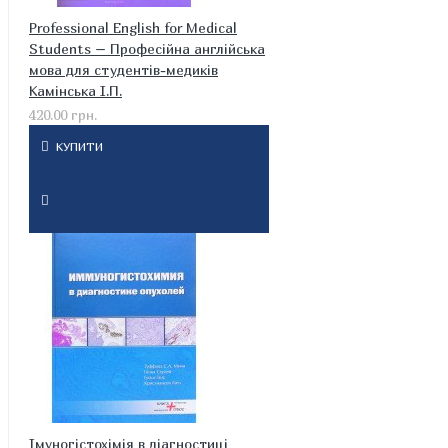
Professional English for Medical
Students – Професійна англійська
мова для студентів-медиків
Камінська І.П.
420.00 грн.
КУПИТИ
Імуногістохімія в діагностиці