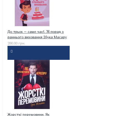
До трьох – саме час!. 76 порад з
раннього виховання Ібука Масару
280.00 грн.
Жорсткі перемовини. Як