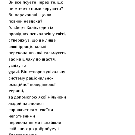
Ви все псуєте через те, що
не можете ними керувати?
Ви переконані, що ви
повний невдаха?
Альберт Елліс, один із
провідних психологів у світі,
стверджує, що це лише
ваші ірраціональні
переконання, які гальмують
вас на шляху до щастя,
успіху та
удачі. Він створив унікальну
систему раціонально-
емоційної поведінкової
терапії,
за допомогою якої мільйони
людей навчилися
справлятися зі своїми
негативними
переконаннями і знайшли
свій шлях до добробуту і
благополуччя.