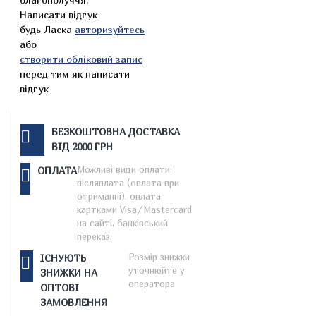
Написати відгук
будь Ласка
авторизуйтесь
або
створити обліковий запис
перед тим як написати
відгук
БЕЗКОШТОВНА ДОСТАВКА
ВІД 2000 ГРН
Можливі види оплати:
ОПЛАТА
післяплата (оплата при
отриманні), оплата
картками Visa/Mastercard
на сайті, банківський
переказ.
Розмір знижки
ІСНУЮТЬ
уточнюйте у
ЗНИЖКИ НА
оператора
ОПТОВІ
ЗАМОВЛЕННЯ