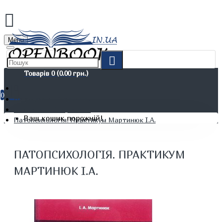
Menu
Товарів 0 (0.00 грн.)
0
Не художня література
Психологія. Соціологія
Ваш кошик порожній!
Патопсихологія. Практикум Мартинюк І.А.
ПАТОПСИХОЛОГІЯ. ПРАКТИКУМ
МАРТИНЮК І.А.