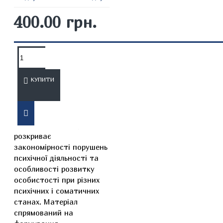
400.00 грн.
ОПИС
ВІДГУКИ
КУПИТИ
Навчальний посібник з
патопсихології, що
розкриває
закономірності порушень
психічної діяльності та
особливості розвитку
особистості при різних
психічних і соматичних
станах. Матеріал
спрямований на