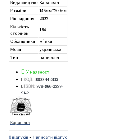
Видавництво
Каравела
Розміри
145мм*200мм
Рік видання
2022
Кількість
184
сторінок
Обкладинка
м`яка
Мова
українська
Тип
паперова
У наявності
КОД:
00000142833
ISBN:
978-966-2229-
91-2
Каравела
0 відгуків
-
Написати відгук