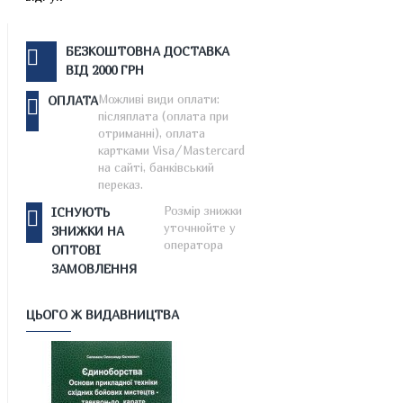
БЕЗКОШТОВНА ДОСТАВКА
ВІД 2000 ГРН
Можливі види оплати:
ОПЛАТА
післяплата (оплата при
отриманні), оплата
картками Visa/Mastercard
на сайті, банківський
переказ.
Розмір знижки
ІСНУЮТЬ
уточнюйте у
ЗНИЖКИ НА
оператора
ОПТОВІ
ЗАМОВЛЕННЯ
ЦЬОГО Ж ВИДАВНИЦТВА