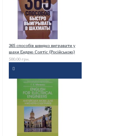
365 способів швидко вигравати у
шахи Ендрю Солтіс (Російською)
580.00 грн.