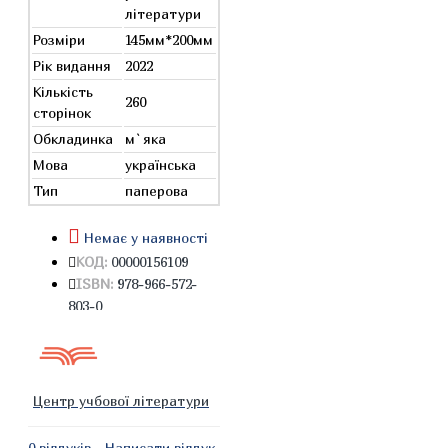
літератури
Розміри
145мм*200мм
Рік видання
2022
Кількість
260
сторінок
Обкладинка
м`яка
Мова
українська
Тип
паперова
Немає у наявності
КОД:
00000156109
ISBN:
978-966-572-
803-0
Центр учбової літератури
0 відгуків
-
Написати відгук