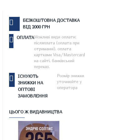
БЕЗКОШТОВНА ДОСТАВКА
ВІД 2000 ГРН
Можливі види оплати:
ОПЛАТА
післяплата (оплата при
отриманні), оплата
картками Visa/Mastercard
на сайті, банківський
переказ.
Розмір знижки
ІСНУЮТЬ
уточнюйте у
ЗНИЖКИ НА
оператора
ОПТОВІ
ЗАМОВЛЕННЯ
ЦЬОГО Ж ВИДАВНИЦТВА