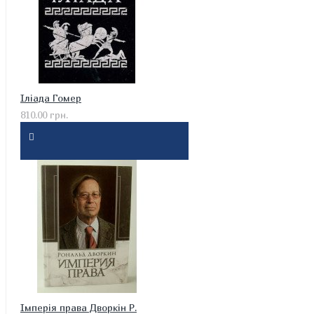
Іліада Гомер
810.00 грн.
Імперія права Дворкін Р.