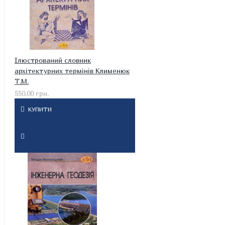
Ілюстрований словник
архітектурних термінів Клименюк
Т.М.
550.00 грн.
КУПИТИ