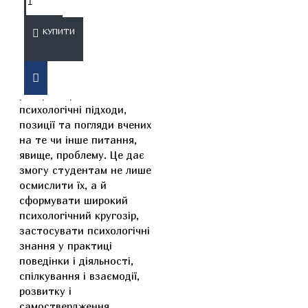
ОПИС
ВІДГУКИ
КУПИТИ
У цьому підручнику
розкрито різні
психологічні підходи,
позиції та погляди вчених
на те чи інше питання,
явище, проблему. Це дає
змогу студентам не лише
осмислити їх, а й
сформувати широкий
психологічний кругозір,
застосувати психологічні
знання у практиці
поведінки і діяльності,
спілкування і взаємодії,
розвитку і
самоствердження,