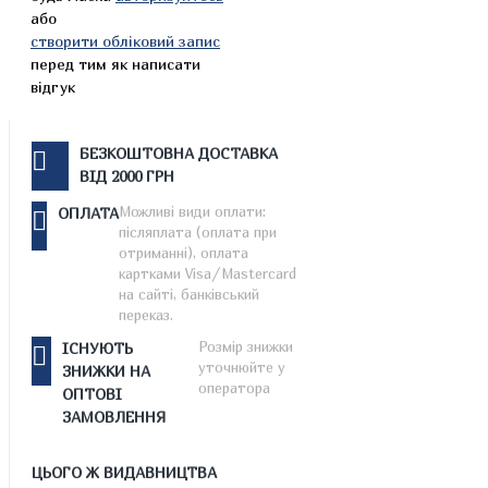
або
створити обліковий запис
перед тим як написати
відгук
БЕЗКОШТОВНА ДОСТАВКА
ВІД 2000 ГРН
Можливі види оплати:
ОПЛАТА
післяплата (оплата при
отриманні), оплата
картками Visa/Mastercard
на сайті, банківський
переказ.
Розмір знижки
ІСНУЮТЬ
уточнюйте у
ЗНИЖКИ НА
оператора
ОПТОВІ
ЗАМОВЛЕННЯ
ЦЬОГО Ж ВИДАВНИЦТВА