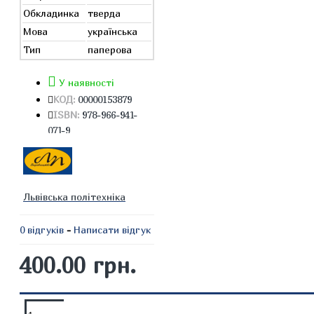
Обкладинка
тверда
Мова
українська
Тип
паперова
У наявності
КОД:
00000153879
ISBN:
978-966-941-
071-9
Львівська політехніка
0 відгуків
-
Написати відгук
400.00 грн.