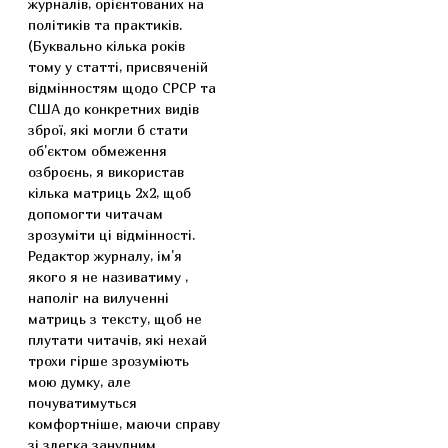
журналів, орієнтованих на
політиків та практиків.
(Буквально кілька років
тому у статті, присвяченій
відмінностям щодо СРСР та
США до конкретних видів
зброї, які могли б стати
об'єктом обмеження
озброєнь, я використав
кілька матриць 2x2, щоб
допомогти читачам
зрозуміти ці відмінності.
Редактор журналу, ім'я
якого я не називатиму ,
наполіг на вилученні
матриць з тексту, щоб не
плутати читачів, які нехай
трохи гірше зрозуміють
мою думку, але
почуватимуться
комфортніше, маючи справу
зі злегка занудним