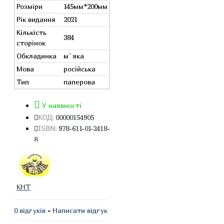
Розміри
145мм*200мм
Рік видання
2021
Кількість
384
сторінок
Обкладинка
м`яка
Мова
російська
Тип
паперова
У наявності
КОД:
00000154905
ISBN:
978-611-01-2418-
8
КНТ
0 відгуків
-
Написати відгук