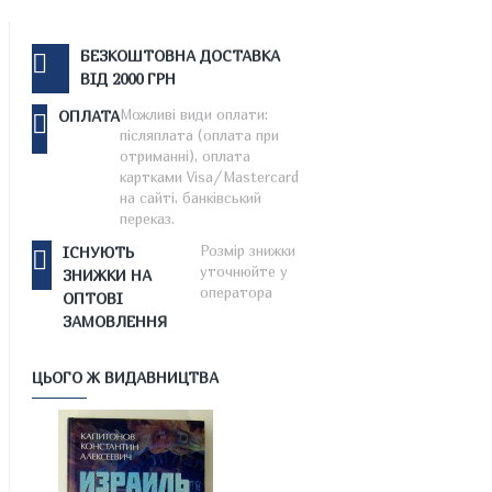
БЕЗКОШТОВНА ДОСТАВКА
ВІД 2000 ГРН
Можливі види оплати:
ОПЛАТА
післяплата (оплата при
отриманні), оплата
картками Visa/Mastercard
на сайті, банківський
переказ.
Розмір знижки
ІСНУЮТЬ
уточнюйте у
ЗНИЖКИ НА
оператора
ОПТОВІ
ЗАМОВЛЕННЯ
ЦЬОГО Ж ВИДАВНИЦТВА