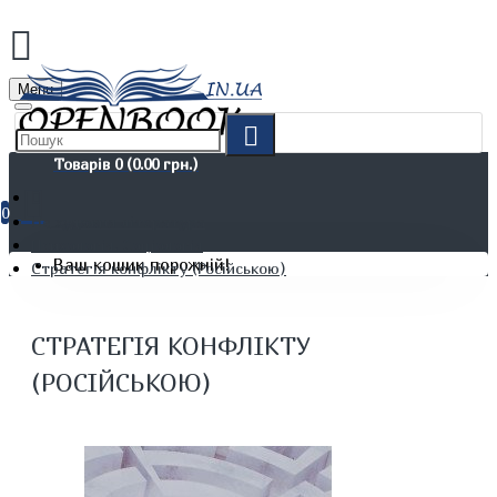
Menu
Товарів 0 (0.00 грн.)
0
Не художня література
Психологія. Соціологія
Ваш кошик порожній!
Стратегія конфлікту (Російською)
СТРАТЕГІЯ КОНФЛІКТУ
(РОСІЙСЬКОЮ)