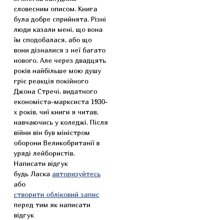
словесним описом. Книга
була добре сприйнята. Різні
люди казали мені, що вона
їм сподобалася, або що
вони дізналися з неї багато
нового. Але через двадцять
років найбільше мою душу
гріє реакція покійного
Джона Стречі, видатного
економіста-марксиста 1930-
х років, чиї книги я читав,
навчаючись у коледжі. Після
війни він був міністром
оборони Великобританії в
уряді лейбористів.
Написати відгук
будь Ласка
авторизуйтесь
або
створити обліковий запис
перед тим як написати
відгук