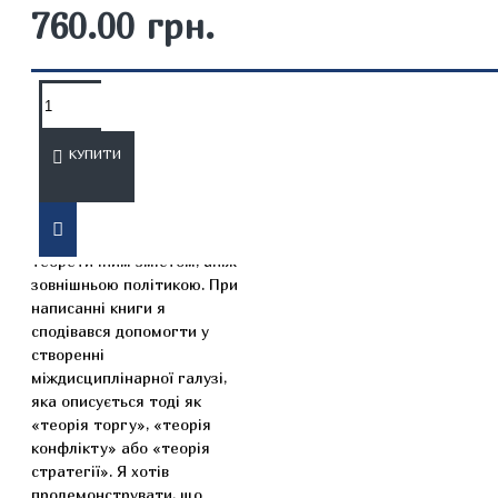
760.00 грн.
ОПИС
ВІДГУКИ
КУПИТИ
Більшість людей, ймовірно,
тепер цікавляться скоріше
теоретичним змістом, аніж
зовнішньою політикою. При
написанні книги я
сподівався допомогти у
створенні
міждисциплінарної галузі,
яка описується тоді як
«теорія торгу», «теорія
конфлікту» або «теорія
стратегії». Я хотів
продемонструвати, що