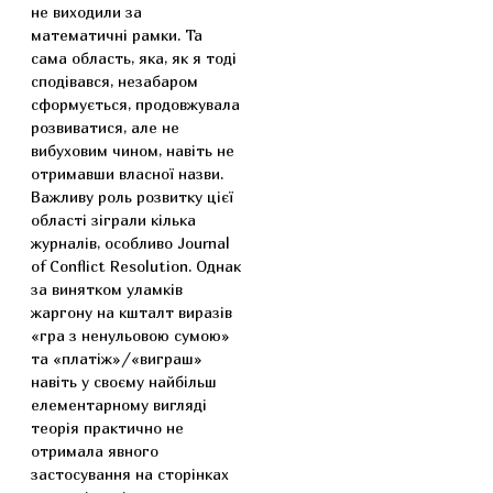
не виходили за
математичні рамки. Та
сама область, яка, як я тоді
сподівався, незабаром
сформується, продовжувала
розвиватися, але не
вибуховим чином, навіть не
отримавши власної назви.
Важливу роль розвитку цієї
області зіграли кілька
журналів, особливо Journal
of Conflict Resolution. Однак
за винятком уламків
жаргону на кшталт виразів
«гра з ненульовою сумою»
та «платіж»/«виграш»
навіть у своєму найбільш
елементарному вигляді
теорія практично не
отримала явного
застосування на сторінках