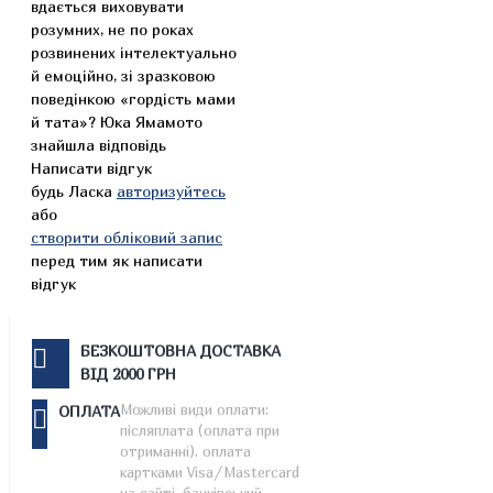
вдається виховувати
розумних, не по роках
розвинених інтелектуально
й емоційно, зі зразковою
поведінкою «гордість мами
й тата»? Юка Ямамото
знайшла відповідь
Написати відгук
будь Ласка
авторизуйтесь
або
створити обліковий запис
перед тим як написати
відгук
БЕЗКОШТОВНА ДОСТАВКА
ВІД 2000 ГРН
Можливі види оплати:
ОПЛАТА
післяплата (оплата при
отриманні), оплата
картками Visa/Mastercard