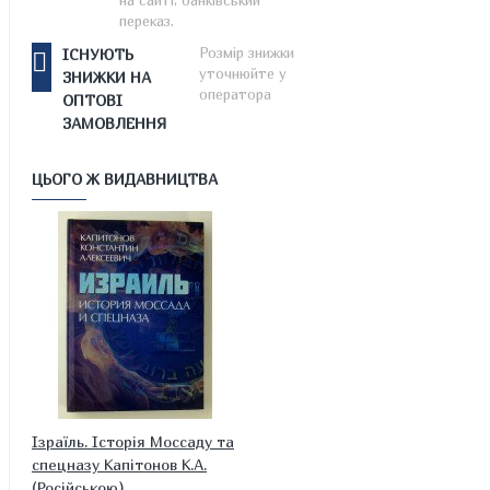
на сайті, банківський
переказ.
Розмір знижки
ІСНУЮТЬ
уточнюйте у
ЗНИЖКИ НА
оператора
ОПТОВІ
ЗАМОВЛЕННЯ
ЦЬОГО Ж ВИДАВНИЦТВА
Ізраїль. Історія Моссаду та
спецназу Капітонов К.А.
(Російською)