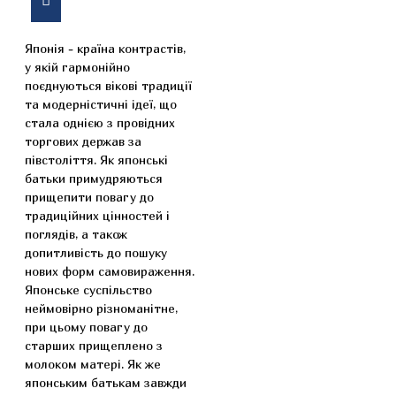
Японія - країна контрастів,
у якій гармонійно
поєднуються вікові традиції
та модерністичні ідеї, що
стала однією з провідних
торгових держав за
півстоліття. Як японські
батьки примудряються
прищепити повагу до
традиційних цінностей і
поглядів, а також
допитливість до пошуку
нових форм самовираження.
Японське суспільство
неймовірно різноманітне,
при цьому повагу до
старших прищеплено з
молоком матері. Як же
японським батькам завжди