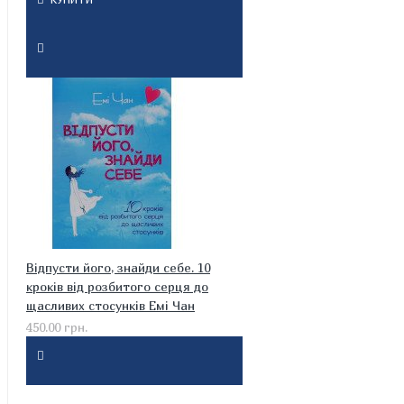
Відпусти його, знайди себе. 10
кроків від розбитого серця до
щасливих стосунків Емі Чан
450.00 грн.