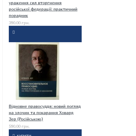
ураження сил вторгнення
російської федерації: практичний
порадник
390.00 грн.
Відновне правосуддя: новий погляд
на злочин та покарання Ховард
Зер (Російською)
590.00 грн.
КУПИТИ