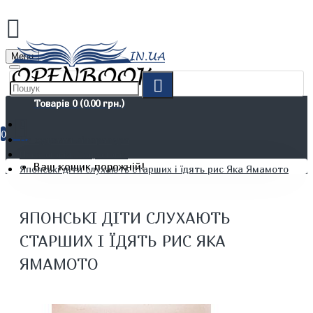
Menu
Товарів 0 (0.00 грн.)
0
Не художня література
Психологія. Соціологія
Ваш кошик порожній!
Японські діти слухають старших і їдять рис Яка Ямамото
ЯПОНСЬКІ ДІТИ СЛУХАЮТЬ
СТАРШИХ І ЇДЯТЬ РИС ЯКА
ЯМАМОТО