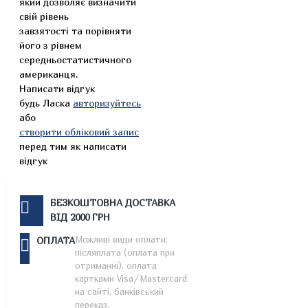
який дозволяє визначити
свій рівень
завзятості та порівняти
його з рівнем
середньостатистичного
американця.
Написати відгук
будь Ласка
авторизуйтесь
або
створити обліковий запис
перед тим як написати
відгук
БЕЗКОШТОВНА ДОСТАВКА
ВІД 2000 ГРН
Можливі види оплати:
ОПЛАТА
післяплата (оплата при
отриманні), оплата
картками Visa/Mastercard
на сайті, банківський
переказ.