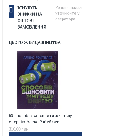
Розмір знижки
ІСНУЮТЬ
уточнюйте у
ЗНИЖКИ НА
оператора
ОПТОВІ
ЗАМОВЛЕННЯ
ЦЬОГО Ж ВИДАВНИЦТВА
69 способів заповнити життєву
енергію Алекс Ройтблат
310.00 грн.