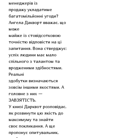
менеджерів із
продажу укладатиме
багатомільйонні угоди?
Ангела Дакворт вважає, що
може
майже із стовідсотковою
точністю відповісти на ці
запитання. Вона стверджує:
успіх людини має мало
спільного з талантом та
вродженими здібностями.
Реальні
здобутки визначаються
зовсім іншими якостями. А
головне з них —
ЗАВЗЯТІСТЬ.
У книзі Дарквот розповідає,
як розвинути цю якість до
максимуму та знайти
своє покликання. А ще
пропонує опитувальник,