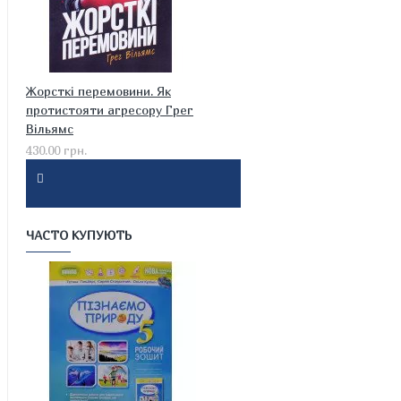
Жорсткі перемовини. Як
протистояти агресору Грег
Вільямс
430.00 грн.
ЧАСТО КУПУЮТЬ