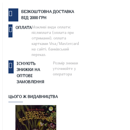
БЕЗКОШТОВНА ДОСТАВКА
ВІД 2000 ГРН
Можливі види оплати:
ОПЛАТА
післяплата (оплата при
отриманні), оплата
картками Visa/Mastercard
на сайті, банківський
переказ.
Розмір знижки
ІСНУЮТЬ
уточнюйте у
ЗНИЖКИ НА
оператора
ОПТОВІ
ЗАМОВЛЕННЯ
ЦЬОГО Ж ВИДАВНИЦТВА