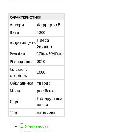
ХАРАКТЕРИСТИКИ
Автори
Фаррар Ф.В.
Вага
1200
Преса
Видавництво
України
Розміри
170мм*240мм
Рік видання
2010
Кількість
1080
сторінок
Обкладинка
тверда
Мова
російська
Подарункова
Серія
книга
Тип
паперова
У наявності