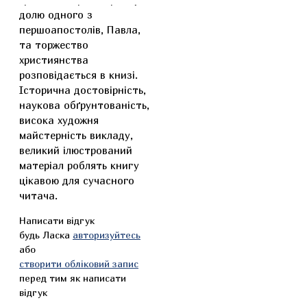
долю одного з
першоапостолів, Павла,
та торжество
християнства
розповідається в книзі.
Історична достовірність,
наукова обґрунтованість,
висока художня
майстерність викладу,
великий ілюстрований
матеріал роблять книгу
цікавою для сучасного
читача.
Написати відгук
будь Ласка
авторизуйтесь
або
створити обліковий запис
перед тим як написати
відгук