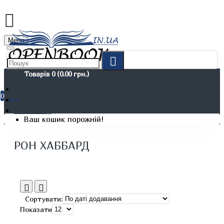
Menu
Товарів 0 (0.00 грн.)
0
Не художня література
Рон Хаббард
Ваш кошик порожній!
РОН ХАББАРД
Сортувати:
Показати