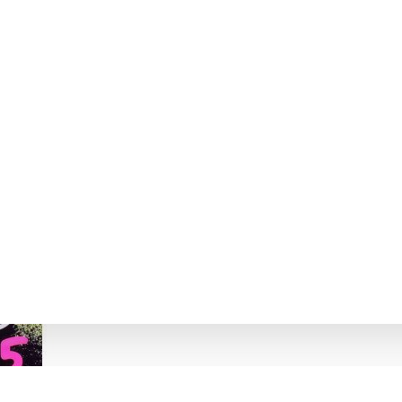
 НУШ 5 TEACHER'S BOOK КНИГА Д