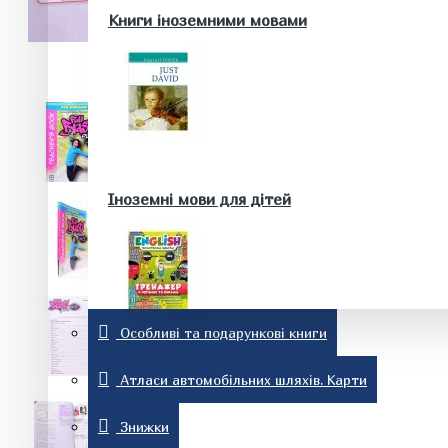
Здоров'я та краса
Книги іноземними мовами
Батькам та майбутнім батькам
Домашні тварини. Акваріум
Історія
Іноземні мови для дітей
Особливі та подарункові книги
Релігія
Словники та розмовники
Атласи автомобільних шляхів. Карти
Знижки