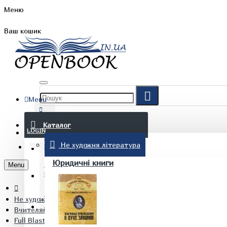
Меню
Ваш кошик
Menu
FAQ
Каталог
LOGIN
Не художня література
REGISTER
БЛОГ
Юридичні книги
Menu
КОНТАКТИ
Не художня література
(097) 015 28 90
Вчителям. Педагогам. Вихователям
Full Blast Plus for Ukraine НУШ 5 Teacher's Book Книга для вч