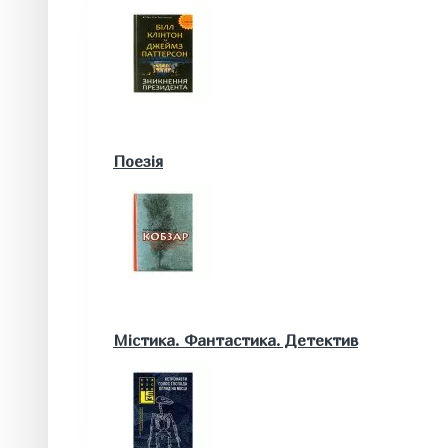
Військові книги
Поезія
Математика. Природничі та інші науки
Містика. Фантастика. Детектив
Біологія
Географія. Геологія