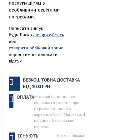
послуги дітям з
особливими освітніми
потребами.
Написати відгук
будь Ласка
авторизуйтесь
або
створити обліковий запис
перед тим як написати
відгук
БЕЗКОШТОВНА ДОСТАВКА
ВІД 2000 ГРН
Можливі види оплати:
ОПЛАТА
післяплата (оплата при
отриманні), оплата
картками Visa/Mastercard
на сайті, банківський
переказ.
Розмір знижки
ІСНУЮТЬ