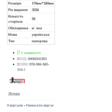
Розміри
170мм*240мм
Рік видання
2024
Кількість
56
сторінок
Обкладинка
м`яка
Мова
українська
Тип
паперова
У наявності
КОД:
00000161831
ISBN:
978-966-945-
318-1
Літера
0 відгуків
-
Написати відгук