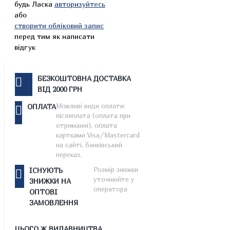
будь Ласка
авторизуйтесь
або
створити обліковий запис
перед тим як написати
відгук
БЕЗКОШТОВНА ДОСТАВКА
ВІД 2000 ГРН
Можливі види оплати:
ОПЛАТА
післяплата (оплата при
отриманні), оплата
картками Visa/Mastercard
на сайті, банківський
переказ.
Розмір знижки
ІСНУЮТЬ
уточнюйте у
ЗНИЖКИ НА
оператора
ОПТОВІ
ЗАМОВЛЕННЯ
ЦЬОГО Ж ВИДАВНИЦТВА