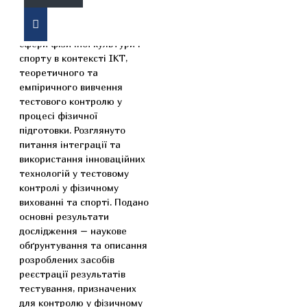
Викладено результати
новітнього дослідження
сфери фізичної культури і
спорту в контексті ІКТ,
теоретичного та
емпіричного вивчення
тестового контролю у
процесі фізичної
підготовки. Розглянуто
питання інтеграції та
використання інноваційних
технологій у тестовому
контролі у фізичному
вихованні та спорті. Подано
основні результати
дослідження – наукове
обґрунтування та описання
розроблених засобів
реєстрації результатів
тестування, призначених
для контролю у фізичному