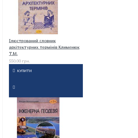
Ілюстрований словник
архітектурних термінів Клименюк
Т.М.
550.00 грн.
КУПИТИ