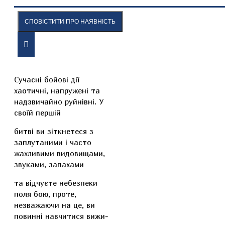
СПОВІСТИТИ ПРО НАЯВНІСТЬ
ОПИС
ВІДГУКИ
Сучасні бойові дії
хаотичні, напружені та
надзвичайно руйнівні. У
своїй першій
битві ви зіткнетеся з
заплутаними і часто
жахливими видовищами,
звуками, запахами
та відчуєте небезпеки
поля бою, проте,
незважаючи на це, ви
повинні навчитися вижи-