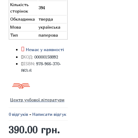
Кількість
394
сторінок
Обкладинка
тверда
Мова
українська
Тип
паперова
Немає у наявності
КОД:
00000158892
ISBN:
978-966-370-
863-6
Центр учбової літератури
0 відгуків
-
Написати відгук
390.00 грн.