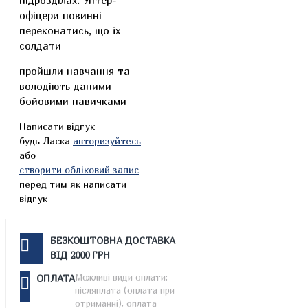
підрозділах. Унтер-
офіцери повинні
переконатись, що їх
солдати
пройшли навчання та
володіють даними
бойовими навичками
Написати відгук
будь Ласка
авторизуйтесь
або
створити обліковий запис
перед тим як написати
відгук
БЕЗКОШТОВНА ДОСТАВКА
ВІД 2000 ГРН
Можливі види оплати:
ОПЛАТА
післяплата (оплата при
отриманні), оплата