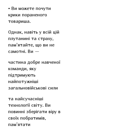
• Ви можете почути
крики пораненого
товариша.
Однак, навіть у всій цій
плутанині та страху,
пам’ятайте, що ви не
самотні. Ви —
частина добре навченої
команди, яку
підтримують
найпотужніші
загальновійськові сили
та найсучасніші
технології світу. Ви
повинні зберігати віру в
своїх побратимів,
пам’ятати