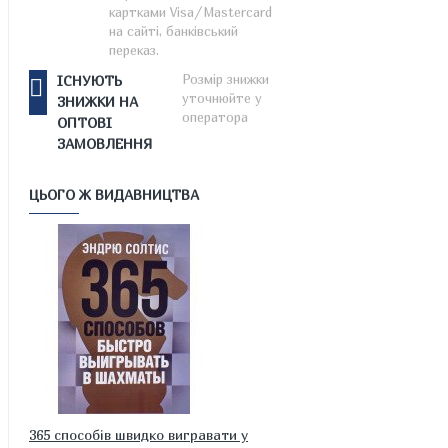
картками Visa/Mastercard
на сайті, банківський
переказ.
Розмір знижки
ІСНУЮТЬ
уточнюйте у
ЗНИЖКИ НА
оператора
ОПТОВІ
ЗАМОВЛЕННЯ
ЦЬОГО Ж ВИДАВНИЦТВА
365 способів швидко вигравати у